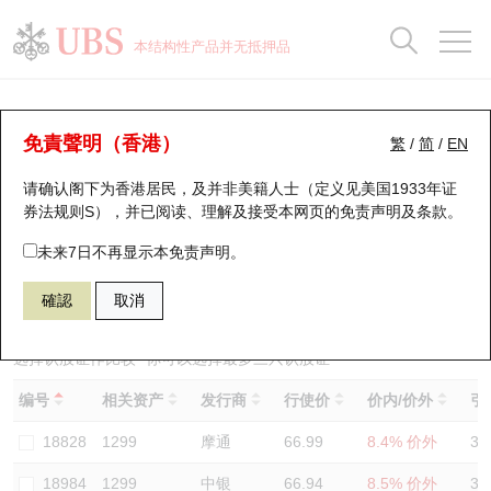
正股数据及市场统计
认股证分析仪
牛熊证分析仪
轮证市场统计
港股通资金流
瑞银轮证教室
认股证
牛熊证
本结构性产品并无抵押品
认股证搜寻
表现
图搜牛熊
表现
十大成交
港股通资金流
十大成交
瑞银轮证教室
认股证分析仪
瑞银认股证一览
街货统计
街货统计
十大升幅/跌幅
正股分析仪
持股比重
每月轮证大市专题
牛熊全景快搜
免責聲明（香港）
繁
/
简
/
EN
表现
街货统计
比较
请确认阁下为香港居民，及并非美籍人士（定义见美国1933年证
新发行瑞银认股证
比较
牛熊证搜寻
比较
十大认股证成交分布
二十大活跃股份
显示所有持股比重
轮证专栏
券法规则S），并已阅读、理解及接受本网页的
免责声明及条款
。
即将到期认股证
牛熊证街货分布图
十天股证占大市成交
恒指成份股
讲座及教育短片
19351 瑞银
认沽
未来7日不再显示本免责声明。
1299 友邦保险
確認
取消
认股证到期结算价查找
正股牛熊证列表
资金流
国指成份股
认股证投资者教育
认股证分析仪
新发行瑞银牛熊证
街货统计
科指成份股
牛熊证投资者教育
选择认股证作比较
*你可以选择最多
三
只认股证
编号
相关资产
发行商
行使价
价内/价外
引
认股证速算机
已收回牛熊证剩余价值
三十大平均引伸波幅
相关资产沽空
认股证牛熊证常问问题
18828
1299
摩通
66.99
8.4% 价外
33
引伸波幅比较图
即将到期牛熊证
业绩及经济日历
18984
1299
中银
66.94
8.5% 价外
35