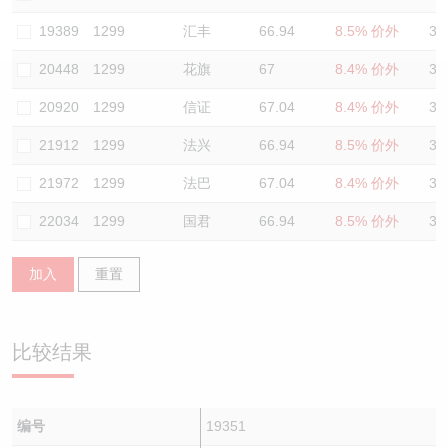
认股证/牛熊证日志
牛熊证到期结算价查找
中资ETFs溢价比较
19389
1299
汇丰
66.94
8.5% 价外
34
20448
1299
花旗
67
8.4% 价外
32
认股证文件及公告
牛熊证分析仪
AH 股价对照
20920
1299
信证
67.04
8.4% 价外
34
认股证文件及公告 (瑞信)
牛熊证速算机
即市板块表现
21912
1299
法兴
66.94
8.5% 价外
34
牛熊证文件及公告
ADR
21972
1299
法巴
67.04
8.4% 价外
32
22034
1299
国君
66.94
8.5% 价外
34
牛熊证文件及公告 (瑞信)
收市竞价变化
加入
重置
比较结果
编号
19351