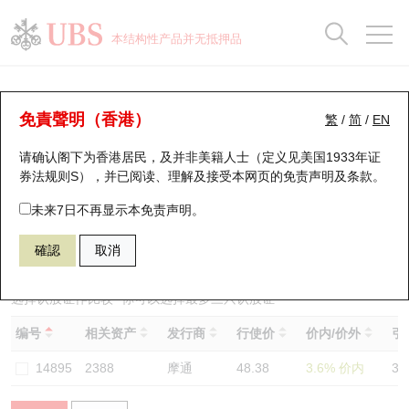
正股数据及市场统计
认股证分析仪
牛熊证分析仪
轮证市场统计
港股通资金流
瑞银轮证教室
认股证
牛熊证
本结构性产品并无抵押品
认股证搜寻
表现
图搜牛熊
表现
十大成交
港股通资金流
十大成交
瑞银轮证教室
认股证分析仪
瑞银认股证一览
街货统计
街货统计
十大升幅/跌幅
正股分析仪
持股比重
每月轮证大市专题
牛熊全景快搜
免責聲明（香港）
繁
/
简
/
EN
表现
街货统计
比较
请确认阁下为香港居民，及并非美籍人士（定义见美国1933年证
新发行瑞银认股证
比较
牛熊证搜寻
比较
十大认股证成交分布
二十大活跃股份
显示所有持股比重
轮证专栏
券法规则S），并已阅读、理解及接受本网页的
免责声明及条款
。
即将到期认股证
牛熊证街货分布图
十天股证占大市成交
恒指成份股
讲座及教育短片
15014 瑞银
认购
未来7日不再显示本免责声明。
2388 中银香港
確認
取消
认股证到期结算价查找
正股牛熊证列表
资金流
国指成份股
认股证投资者教育
认股证分析仪
新发行瑞银牛熊证
街货统计
科指成份股
牛熊证投资者教育
选择认股证作比较
*你可以选择最多
三
只认股证
编号
相关资产
发行商
行使价
价内/价外
引
认股证速算机
已收回牛熊证剩余价值
三十大平均引伸波幅
相关资产沽空
认股证牛熊证常问问题
14895
2388
摩通
48.38
3.6% 价内
33
引伸波幅比较图
即将到期牛熊证
业绩及经济日历