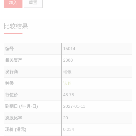
加入
重置
认股证/牛熊证日志
牛熊证到期结算价查找
中资ETFs溢价比较
认股证文件及公告
牛熊证分析仪
AH 股价对照
比较结果
认股证文件及公告 (瑞信)
牛熊证速算机
即市板块表现
编号
15014
牛熊证文件及公告
ADR
相关资产
2388
牛熊证文件及公告 (瑞信)
收市竞价变化
发行商
瑞银
种类
认购
行使价
48.78
到期日 (年-月-日)
2027-01-11
换股比率
20
现价 (港元)
0.234