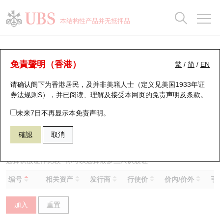
正股数据及市场统计
认股证分析仪
牛熊证分析仪
轮证市场统计
港股通资金流
瑞银轮证教室
认股证
牛熊证
本结构性产品并无抵押品
认股证搜寻
表现
图搜牛熊
表现
十大成交
港股通资金流
十大成交
瑞银轮证教室
认股证分析仪
瑞银认股证一览
街货统计
街货统计
十大升幅/跌幅
正股分析仪
持股比重
每月轮证大市专题
牛熊全景快搜
免責聲明（香港）
繁
/
简
/
EN
表现
街货统计
比较
请确认阁下为香港居民，及并非美籍人士（定义见美国1933年证
新发行瑞银认股证
比较
牛熊证搜寻
比较
十大认股证成交分布
二十大活跃股份
显示所有持股比重
轮证专栏
券法规则S），并已阅读、理解及接受本网页的
免责声明及条款
。
即将到期认股证
牛熊证街货分布图
十天股证占大市成交
恒指成份股
讲座及教育短片
15011 瑞银
认购
未来7日不再显示本免责声明。
0857 中国石油股份
確認
取消
认股证到期结算价查找
正股牛熊证列表
资金流
国指成份股
认股证投资者教育
认股证分析仪
新发行瑞银牛熊证
街货统计
科指成份股
牛熊证投资者教育
选择认股证作比较
*你可以选择最多
三
只认股证
编号
相关资产
发行商
行使价
价内/价外
引
认股证速算机
已收回牛熊证剩余价值
三十大平均引伸波幅
相关资产沽空
认股证牛熊证常问问题
加入
重置
引伸波幅比较图
即将到期牛熊证
业绩及经济日历