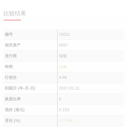
认股证/牛熊证日志
牛熊证到期结算价查找
中资ETFs溢价比较
比较结果
认股证文件及公告
牛熊证分析仪
AH 股价对照
编号
15011
认股证文件及公告 (瑞信)
牛熊证速算机
即市板块表现
相关资产
0857
牛熊证文件及公告
ADR
发行商
瑞银
牛熊证文件及公告 (瑞信)
收市竞价变化
种类
认购
行使价
9.88
到期日 (年-月-日)
2027-01-11
换股比率
5
现价 (港元)
0.153
变化 (%)
+7.75%