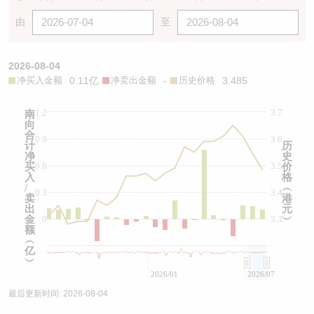
由
至
2026-08-04
净买入金额
0.11亿
净卖出金额
-
历史价格
3.485
1.2
3.7
南
向
合
0.9
3.6
计
历
净
史
0.6
3.5
买
价
入
格
/
︵
0.3
3.4
卖
港
出
元
金
0
3.3
︶
额
︵
亿
︶
2026/01
2026/07
最后更新时间:
2026-08-04