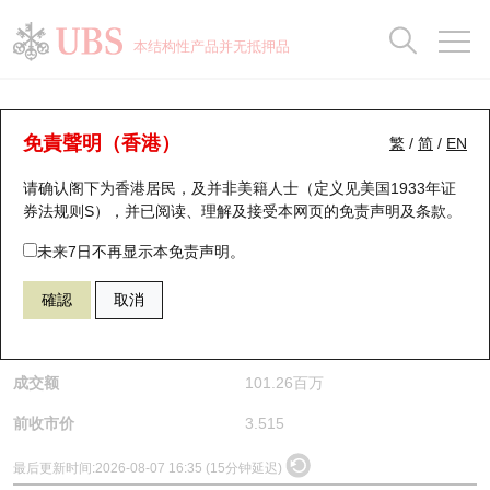
正股数据及市场统计
认股证分析仪
牛熊证分析仪
轮证市场统计
港股通资金流
瑞银轮证教室
认股证
牛熊证
本结构性产品并无抵押品
认股证搜寻
表现
图搜牛熊
表现
十大成交
港股通资金流
十大成交
瑞银轮证教室
正股分析仪
瑞银认股证一览
街货统计
街货统计
十大升幅/跌幅
正股分析仪
持股比重
每月轮证大市专题
牛熊全景快搜
免責聲明（香港）
繁
/
简
/
EN
请确认阁下为香港居民，及并非美籍人士（定义见美国1933年证
新发行瑞银认股证
比较
牛熊证搜寻
比较
十大认股证成交分布
二十大活跃股份
显示所有持股比重
轮证专栏
(0390) 中国中铁
券法规则S），并已阅读、理解及接受本网页的
免责声明及条款
。
0390
中国中铁
即将到期认股证
牛熊证街货分布图
十天股证占大市成交
恒指成份股
讲座及教育短片
未来7日不再显示本免责声明。
$3.545
0.03
(+0.85%)
確認
取消
认股证到期结算价查找
正股牛熊证列表
资金流
国指成份股
认股证投资者教育
是日最高/最低价
3.555
/
3.465
认股证分析仪
新发行瑞银牛熊证
街货统计
科指成份股
牛熊证投资者教育
成交额
101.26百万
认股证速算机
已收回牛熊证剩余价值
三十大平均引伸波幅
相关资产沽空
认股证牛熊证常问问题
前收市价
3.515
引伸波幅比较图
即将到期牛熊证
业绩及经济日历
最后更新时间:
2026-08-07 16:35 (15分钟延迟)