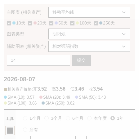
认股证/牛熊证日志
牛熊证到期结算价查找
中资ETFs溢价比较
主图表 (相关资产)
10天
20天
50天
100天
250天
认股证文件及公告
牛熊证分析仪
AH 股价对照
图表类型
认股证文件及公告 (瑞信)
牛熊证速算机
即市板块表现
辅助图表 (相关资产)
牛熊证文件及公告
ADR
提交
牛熊证文件及公告 (瑞信)
收市竞价变化
2026-08-07
3.52
3.56
3.46
3.54
:
开
高
低
收
相关资产价格
SMA (10): 3.57
SMA (20): 3.49
SMA (50): 3.43
SMA (100): 3.66
SMA (250): 3.82
1个月
3个月
6个月
本年度
1年
工具
所有