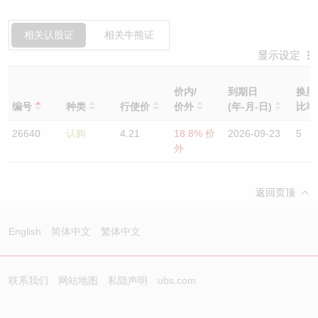
相关认股证
相关牛熊证
显示设定
价内/
到期日
换股
编号
种类
行使价
价外
(年-月-日)
比
26640
认购
4.21
18.8% 价
2026-09-23
5
外
返回页顶
English
简体中文
繁体中文
联系我们
网站地图
私隐声明
ubs.com