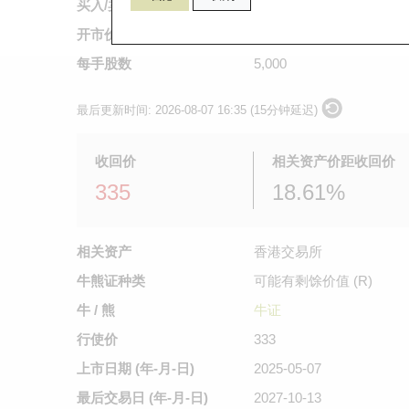
买入/卖出价
0.149
/
0.151
开市价
0.15
每手股数
5,000
最后更新时间:
2026-08-07 16:35 (15分钟延迟)
收回价
相关资产价距收回价
335
18.61%
相关资产
香港交易所
牛熊证种类
可能有剩馀价值 (R)
牛 / 熊
牛证
行使价
333
上市日期
(年-月-日)
2025-05-07
最后交易日
(年-月-日)
2027-10-13