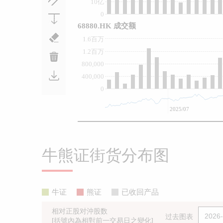
10亿
0
68880.HK 成交额
1.6百万
1.2百万
800,000
400,000
0
2025/07
牛熊证街货分布图
牛证
熊证
已收回产品
相对正股对沖股数
过去图表
[括號內為相對前一交易日之變化]