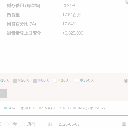
最
财务费用
(每年%)
-0.91%
街货量
17.84百万
街货百分比
(%)
17.84%
街货量较
上日变化
+3,825,000
10天
20天
50天
100天
250天
辅
定
SMA (10): 408.12
SMA (20): 402.06
SMA (50): 390.27
度
1年
所有
由
至