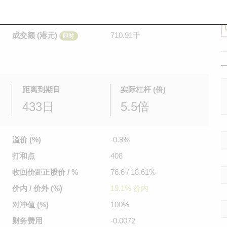
是日最高/最低价
0.15
/
0.144
即时
前收市价
0.146
成交额 (港元)
710.91千
即时
距离到期日
实际杠杆 (倍)
433日
5.5倍
溢价 (%)
-0.9%
打和点
408
收回价距
正股价 / %
76.6 / 18.61%
价内 / 价外 (%)
19.1% 价内
对冲值 (%)
100%
财务费用
-0.0072