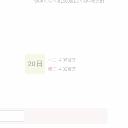
*距离前收巿价1500点以内的牛熊比例
牛证
-4.36百万
20日
熊证
-4.32百万