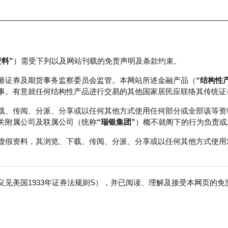
资料”
）需受下列以及网站刊载的免责声明及条款约束。
正股数据及市场统计
瑞银轮证教室
港证券及期货事务监察委员会监管。本网站所述金融产品（
“结构性
事。有意就任何结构性产品进行交易的其他国家居民应联络其传统证
载、传阅、分派、分享或以任何其他方式使用任何部分或全部该等资
关附属公司及联属公司（统称
“瑞银集团”
）概不就阁下的行为负责或
虚假资料，其浏览、下载、传阅、分派、分享或以任何其他方式使用
见美国1933年证券法规则S），并已阅读、理解及接受本网页的
交易所
免