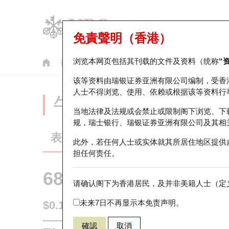
免責聲明（香港）
浏览本网页包括其刊载的文件及资料（统称
“
认股证
牛熊证
美股指数产品
轮证市场统计
该等资料由瑞银证券亚洲有限公司编制，受香
人士不得浏览、使用、依赖或根据该等资料行
牛熊证分析仪
当地法律及法规或会禁止或限制阁下浏览、下
规，瑞士银行、瑞银证券亚洲有限公司及其相
表现
街货统计
比较
此外，若任何人士或实体就其所居住地区提供
担任何责任。
68880 瑞银
牛证
请确认阁下为香港居民，及并非美籍人士（定义
0388 香港
未来7日不再显示本免责声明。
$0.15
0.004
(+2.74%)
即时
確認
取消