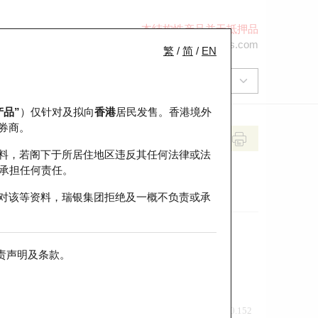
本结构性产品并无抵押品
+852 2971 6668
ol-hkwarrants@ubs.com
繁
/
简
/
EN
产品”
）仅针对及拟向
香港
居民发售。香港境外
券商。
料，若阁下于所居住地区违反其任何法律或法
承担任何责任。
对该等资料，瑞银集团拒绝及一概不负责或承
责声明及条款
。
前收市价
即市走势
0.152