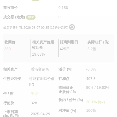
认股证/牛熊证日志
牛熊证到期结算价查找
中资ETFs溢价比较
前收市价
0.156
成交额 (港元)
0
即时
认股证文件及公告
牛熊证分析仪
AH 股价对照
最后更新时间:
2026-08-07 09:35 (15分钟延迟)
认股证文件及公告 (瑞信)
牛熊证速算机
即市板块表现
收回价
相关资产价距
距离到期日
实际杠杆 (倍)
牛熊证文件及公告
ADR
收回价
330
425日
5.2倍
19.63%
牛熊证文件及公告 (瑞信)
收市竞价变化
相关资产
香港交易所
溢价 (%)
-0.8%
牛熊证种类
可能有剩馀价值
打和点
407.5
(R)
收回价距
80.6 / 19.63%
正股价 / %
牛 / 熊
牛证
价内 / 价外 (%)
20.1% 价内
行使价
328
对冲值 (%)
100%
上市日期
2025-04-29
(年-月-日)