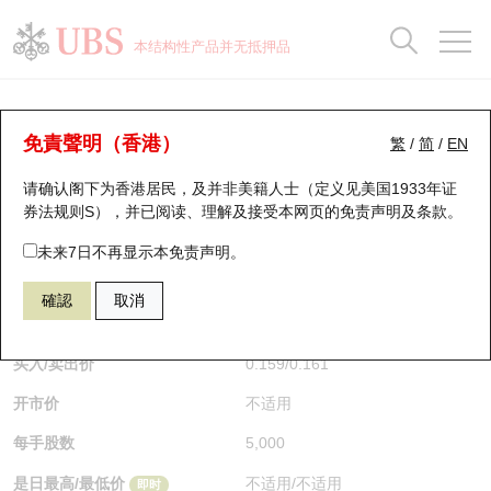
正股数据及市场统计
认股证分析仪
牛熊证分析仪
轮证市场统计
港股通资金流
瑞银轮证教室
认股证
牛熊证
本结构性产品并无抵押品
认股证搜寻
表现
图搜牛熊
表现
十大成交
港股通资金流
十大成交
瑞银轮证教室
牛熊证分析仪
瑞银认股证一览
街货统计
街货统计
十大升幅/跌幅
正股分析仪
持股比重
每月轮证大市专题
牛熊全景快搜
免責聲明（香港）
繁
/
简
/
EN
表现
街货统计
比较
请确认阁下为香港居民，及并非美籍人士（定义见美国1933年证
新发行瑞银认股证
比较
牛熊证搜寻
比较
十大认股证成交分布
二十大活跃股份
显示所有持股比重
轮证专栏
券法规则S），并已阅读、理解及接受本网页的
免责声明及条款
。
即将到期认股证
牛熊证街货分布图
十天股证占大市成交
恒指成份股
讲座及教育短片
68185 瑞银
牛证
未来7日不再显示本免责声明。
0388 香港交易所
確認
取消
认股证到期结算价查找
正股牛熊证列表
资金流
国指成份股
认股证投资者教育
$0.159
0.003
(+1.92%)
即时
认股证分析仪
新发行瑞银牛熊证
街货统计
科指成份股
牛熊证投资者教育
买入/卖出价
0.159
/
0.161
开市价
不适用
认股证速算机
已收回牛熊证剩余价值
三十大平均引伸波幅
相关资产沽空
认股证牛熊证常问问题
每手股数
5,000
引伸波幅比较图
即将到期牛熊证
业绩及经济日历
是日最高/最低价
不适用
/
不适用
即时