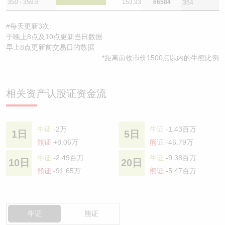
350 - 359.8
153.93
66584
354
#每天更新3次:
于晚上8点及10点更新当日数据
早上8点更新前交易日的数据
*距离前收巿价1500点以内的牛熊比例
相关资产认股证资金流
牛证
-2万
牛证
-1.43百万
1日
5日
熊证
+8.06万
熊证
-46.79万
牛证
-2.49百万
牛证
-9.38百万
10日
20日
熊证
-91.65万
熊证
-5.47百万
牛证
熊证