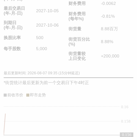
财务费用
-0.0062
最后交易日
2027-10-05
(年-月-日)
财务费用
-0.81%
(每年%)
到期日
2027-10-06
(年-月-日)
街货量
8.88百万
换股比率
500
街货百分比
8.88%
(%)
每手股数
5,000
街货量较
+200,000
上日变化
最后更新时间: 2026-08-07 09:35 (15分钟延迟)
*
街货统计最后更新为前一个交易日下午4时正
前收市价
即市走势
0.16
0.158
0.156
0.156