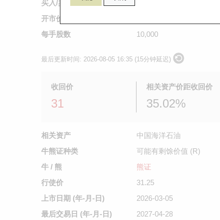
买入/卖出价
0.085
/
0.087
开市价
不适用
每手股数
10,000
最后更新时间:
2026-08-05 16:35 (15分钟延迟)
收回价
相关资产价距收回价
31
35.02%
相关资产
中国海洋石油
牛熊证种类
可能有剩馀价值 (R)
牛 / 熊
熊证
行使价
31.25
上市日期
(年-月-日)
2026-03-05
最后交易日
(年-月-日)
2027-04-28