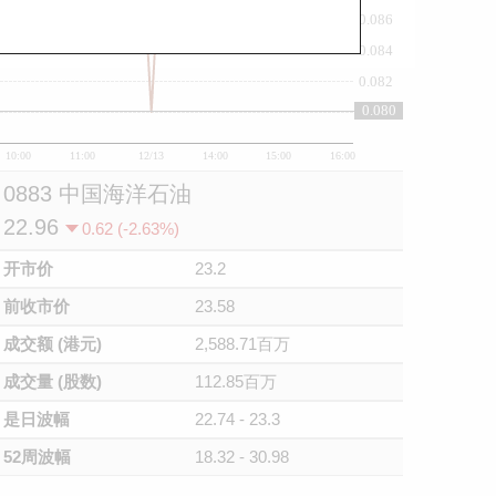
0.086
0.084
0.082
0.080
0.08
10:00
11:00
12/13
14:00
15:00
16:00
0883 中国海洋石油
22.96
0.62 (-2.63%)
开市价
23.2
前收市价
23.58
成交额 (港元)
2,588.71百万
成交量 (股数)
112.85百万
是日波幅
22.74 - 23.3
52周波幅
18.32 - 30.98