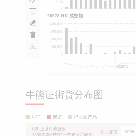
15亿
0
68578.HK 成交额
400,000
300,000
200,000
100,000
0
2026/03
牛熊证街货分布图
牛证
熊证
已收回产品
相对正股对沖股数
过去图表
[括號內為相對前一交易日之變化]