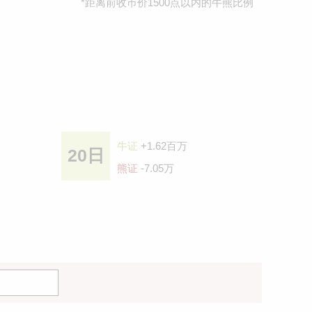
*距离前收巿价1500点以内的牛熊比例
牛证
+1.62百万
20日
熊证
-7.05万