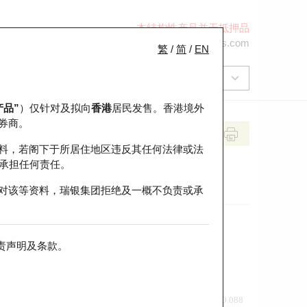
本结构性产品并无抵押品
+852 2971 6668
ol-hkwarrants@ubs.com
繁
/
简
/
EN
产品”
）仅针对及拟向
香港
居民发售。香港境外
券商。
料，若阁下于所居住地区违反其任何法律或法
承担任何责任。
对该等资料，瑞银集团拒绝及一概不负责或承
责声明及条款
。
前收市价
即市走势
0.088