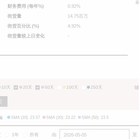
最
财务费用
(每年%)
0.92%
街货量
14.75百万
街货百分比
(%)
4.92%
街货量较
上日变化
-
10天
20天
50天
100天
250天
辅
定
96
SMA (10): 23.57
SMA (20): 23.22
SMA (50): 23.5
度
1年
所有
由
至