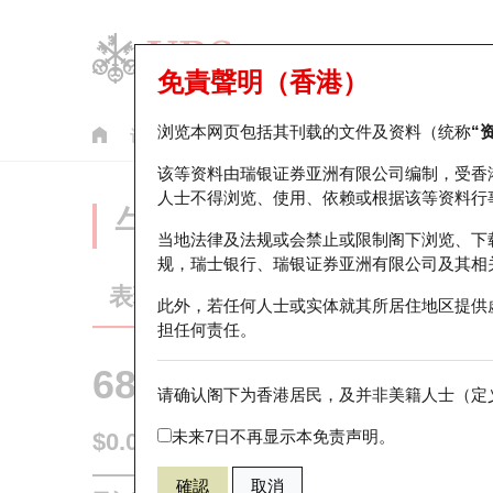
免責聲明（香港）
浏览本网页包括其刊载的文件及资料（统称
“
认股证
牛熊证
美股指数产品
轮证市场统计
该等资料由瑞银证券亚洲有限公司编制，受香
人士不得浏览、使用、依赖或根据该等资料行
牛熊证分析仪
当地法律及法规或会禁止或限制阁下浏览、下
规，瑞士银行、瑞银证券亚洲有限公司及其相
表现
街货统计
比较
此外，若任何人士或实体就其所居住地区提供
担任何责任。
68578 瑞银
熊证
请确认阁下为香港居民，及并非美籍人士（定义
0883 中国
未来7日不再显示本免责声明。
$0.085
0.005
(+6.25%)
即时
確認
取消