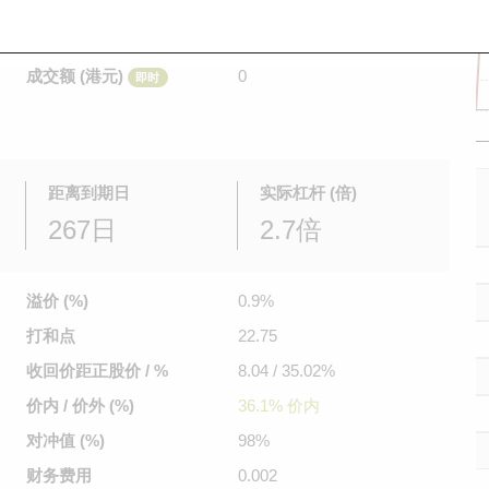
是日最高/最低价
不适用
/
不适用
即时
前收市价
0.08
成交额 (港元)
0
即时
距离到期日
实际杠杆 (倍)
267日
2.7倍
溢价 (%)
0.9%
打和点
22.75
收回价距
正股价 / %
8.04 / 35.02%
价内 / 价外 (%)
36.1% 价内
对冲值 (%)
98%
财务费用
0.002