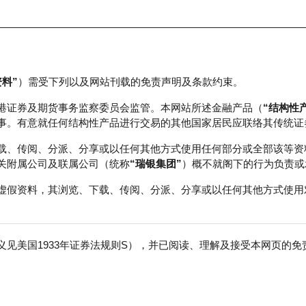
资料”
）需受下列以及网站刊载的免责声明及条款约束。
正股数据及市场统计
瑞银轮证教室
港证券及期货事务监察委员会监管。本网站所述金融产品（
“结构性
事。有意就任何结构性产品进行交易的其他国家居民应联络其传统证
载、传阅、分派、分享或以任何其他方式使用任何部分或全部该等资
关附属公司及联属公司（统称
“瑞银集团”
）概不就阁下的行为负责或
虚假资料，其浏览、下载、传阅、分派、分享或以任何其他方式使用
见美国1933年证券法规则S），并已阅读、理解及接受本网页的
海洋石油
免