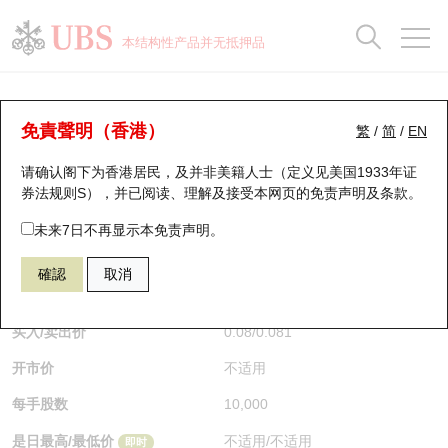
正股数据及市场统计
认股证分析仪
牛熊证分析仪
轮证市场统计
港股通资金流
瑞银轮证教室
认股证
牛熊证
本结构性产品并无抵押品
认股证搜寻
表现
图搜牛熊
表现
十大成交
港股通资金流
十大成交
瑞银轮证教室
牛熊证分析仪
瑞银认股证一览
街货统计
街货统计
十大升幅/跌幅
正股分析仪
持股比重
每月轮证大市专题
牛熊全景快搜
免責聲明（香港）
繁
/
简
/
EN
表现
街货统计
比较
请确认阁下为香港居民，及并非美籍人士（定义见美国1933年证
新发行瑞银认股证
比较
牛熊证搜寻
比较
十大认股证成交分布
二十大活跃股份
显示所有持股比重
轮证专栏
券法规则S），并已阅读、理解及接受本网页的
免责声明及条款
。
即将到期认股证
牛熊证街货分布图
十天股证占大市成交
恒指成份股
讲座及教育短片
60060 瑞银
熊证
未来7日不再显示本免责声明。
0857 中国石油股份
確認
取消
认股证到期结算价查找
正股牛熊证列表
资金流
国指成份股
认股证投资者教育
$0.081
0.001
(-1.22%)
即时
认股证分析仪
新发行瑞银牛熊证
街货统计
科指成份股
牛熊证投资者教育
买入/卖出价
0.08
/
0.081
开市价
不适用
认股证速算机
已收回牛熊证剩余价值
三十大平均引伸波幅
相关资产沽空
认股证牛熊证常问问题
每手股数
10,000
引伸波幅比较图
即将到期牛熊证
业绩及经济日历
是日最高/最低价
不适用
/
不适用
即时