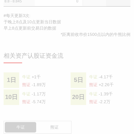
8.8 - 8.845
0
#每天更新3次:
于晚上8点及10点更新当日数据
早上8点更新前交易日的数据
*距离前收巿价1500点以内的牛熊比例
相关资产认股证资金流
牛证
+1千
牛证
-4.17千
1日
5日
熊证
-1.89万
熊证
+2.26千
牛证
-1.17万
牛证
-1.39千
10日
20日
熊证
-5.74万
熊证
-2.2万
牛证
熊证