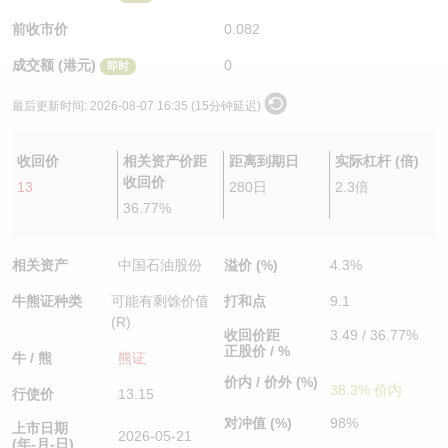
认股证/牛熊证日志
牛熊证到期结算价查找
中资ETFs溢价比较
前收市价
0.082
成交额 (港元)
0
即时
认股证文件及公告
牛熊证分析仪
AH 股价对照
最后更新时间:
2026-08-07 16:35 (15分钟延迟)
认股证文件及公告 (瑞信)
牛熊证速算机
即市板块表现
收回价
相关资产价距
距离到期日
实际杠杆 (倍)
牛熊证文件及公告
ADR
收回价
13
280日
2.3倍
36.77%
牛熊证文件及公告 (瑞信)
收市竞价变化
相关资产
中国石油股份
溢价 (%)
4.3%
牛熊证种类
可能有剩馀价值
打和点
9.1
(R)
收回价距
3.49 / 36.77%
正股价 / %
牛 / 熊
熊证
价内 / 价外 (%)
38.3% 价内
行使价
13.15
对冲值 (%)
98%
上市日期
2026-05-21
(年-月-日)