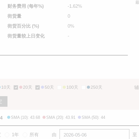
最
财务费用
(每年%)
-1.62%
街货量
0
街货百分比
(%)
0%
街货量较
上日变化
-
10天
20天
50天
100天
250天
辅
定
24
SMA (10): 43.68
SMA (20): 43.91
SMA (50): 44
度
1年
所有
由
至