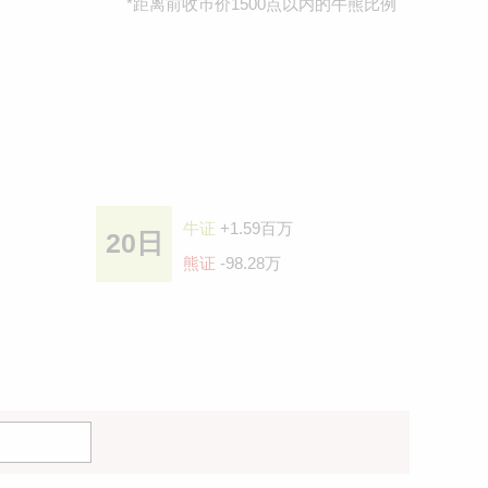
*距离前收巿价1500点以内的牛熊比例
牛证
+1.59百万
20日
熊证
-98.28万