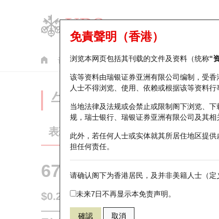
免責聲明（香港）
浏览本网页包括其刊载的文件及资料（统称
“
认股证
牛熊证
美股指数产品
轮证市场统计
该等资料由瑞银证券亚洲有限公司编制，受香
人士不得浏览、使用、依赖或根据该等资料行
牛熊证分析仪
当地法律及法规或会禁止或限制阁下浏览、下
规，瑞士银行、瑞银证券亚洲有限公司及其相
表现
街货统计
比较
此外，若任何人士或实体就其所居住地区提供
担任何责任。
67058 瑞银
熊证
请确认阁下为香港居民，及并非美籍人士（定义
1024 快手
未来7日不再显示本免责声明。
$0.255
0.015
(+6.25%)
即时
確認
取消