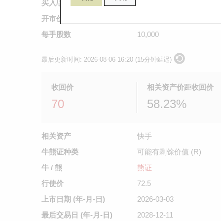
买入/卖出价
0.255
/
0.26
开市价
不适用
每手股数
10,000
最后更新时间:
2026-08-06 16:20 (15分钟延迟)
收回价
相关资产价距收回价
70
58.23%
相关资产
快手
牛熊证种类
可能有剩馀价值 (R)
牛 / 熊
熊证
行使价
72.5
上市日期
(年-月-日)
2026-03-03
最后交易日
(年-月-日)
2028-12-11