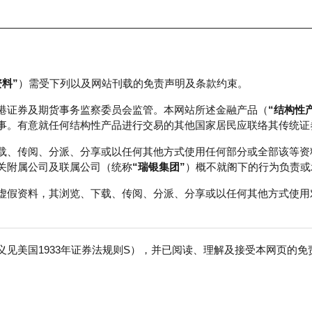
资料”
）需受下列以及网站刊载的免责声明及条款约束。
正股数据及市场统计
瑞银轮证教室
港证券及期货事务监察委员会监管。本网站所述金融产品（
“结构性
事。有意就任何结构性产品进行交易的其他国家居民应联络其传统证
载、传阅、分派、分享或以任何其他方式使用任何部分或全部该等资
关附属公司及联属公司（统称
“瑞银集团”
）概不就阁下的行为负责或
虚假资料，其浏览、下载、传阅、分派、分享或以任何其他方式使用
见美国1933年证券法规则S），并已阅读、理解及接受本网页的
免