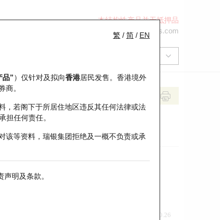
本结构性产品并无抵押品
+852 2971 6668
ol-hkwarrants@ubs.com
繁
/
简
/
EN
产品”
）仅针对及拟向
香港
居民发售。香港境外
券商。
料，若阁下于所居住地区违反其任何法律或法
承担任何责任。
对该等资料，瑞银集团拒绝及一概不负责或承
责声明及条款
。
前收市价
即市走势
0.26