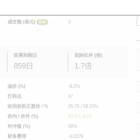
是日最高/最低价
不适用
/
不适用
即时
前收市价
0.24
成交额 (港元)
0
即时
距离到期日
实际杠杆 (倍)
859日
1.7倍
溢价 (%)
-6.2%
打和点
47
收回价距
正股价 / %
25.76 / 58.23%
价内 / 价外 (%)
63.9% 价内
对冲值 (%)
90%
财务费用
-0.0276