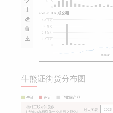
60亿
0
67058.HK 成交额
4.8百万
3.6百万
2.4百万
1.2百万
0
2026/03
牛熊证街货分布图
牛证
熊证
已收回产品
相对正股对沖股数
过去图表
[括號內為相對前一交易日之變化]