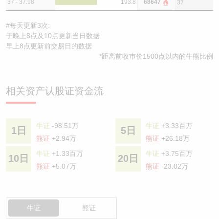
37 - 37.98
193.8
68647
37
#每天更新3次:
于晚上8点及10点更新当日数据
早上8点更新前交易日的数据
*距离前收巿价1500点以内的牛熊比例
相关资产认股证资金流
牛证
-98.51万
牛证
+3.33百万
1日
5日
熊证
+2.94万
熊证
+26.18万
牛证
+1.33百万
牛证
+3.75百万
10日
20日
熊证
+5.07万
熊证
-23.82万
牛证
熊证