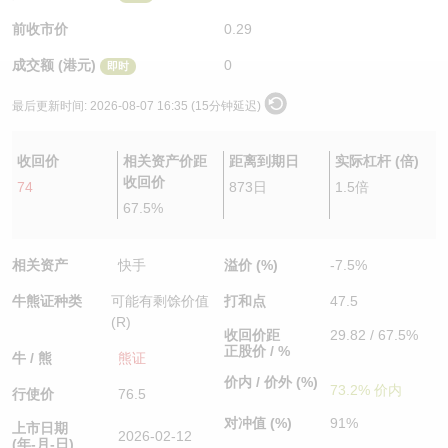
认股证/牛熊证日志
牛熊证到期结算价查找
中资ETFs溢价比较
前收市价
0.29
成交额 (港元)
0
即时
认股证文件及公告
牛熊证分析仪
AH 股价对照
最后更新时间:
2026-08-07 16:35 (15分钟延迟)
认股证文件及公告 (瑞信)
牛熊证速算机
即市板块表现
收回价
相关资产价距
距离到期日
实际杠杆 (倍)
牛熊证文件及公告
ADR
收回价
74
873日
1.5倍
67.5%
牛熊证文件及公告 (瑞信)
收市竞价变化
相关资产
快手
溢价 (%)
-7.5%
牛熊证种类
可能有剩馀价值
打和点
47.5
(R)
收回价距
29.82 / 67.5%
正股价 / %
牛 / 熊
熊证
价内 / 价外 (%)
73.2% 价内
行使价
76.5
对冲值 (%)
91%
上市日期
2026-02-12
(年-月-日)