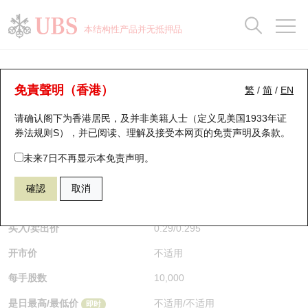
正股数据及市场统计
认股证分析仪
牛熊证分析仪
轮证市场统计
港股通资金流
瑞银轮证教室
认股证
牛熊证
本结构性产品并无抵押品
认股证搜寻
表现
图搜牛熊
表现
十大成交
港股通资金流
十大成交
瑞银轮证教室
牛熊证分析仪
瑞银认股证一览
街货统计
街货统计
十大升幅/跌幅
正股分析仪
持股比重
每月轮证大市专题
牛熊全景快搜
免責聲明（香港）
繁
/
简
/
EN
表现
街货统计
比较
请确认阁下为香港居民，及并非美籍人士（定义见美国1933年证
新发行瑞银认股证
比较
牛熊证搜寻
比较
十大认股证成交分布
二十大活跃股份
显示所有持股比重
轮证专栏
券法规则S），并已阅读、理解及接受本网页的
免责声明及条款
。
即将到期认股证
牛熊证街货分布图
十天股证占大市成交
恒指成份股
讲座及教育短片
59953 瑞银
熊证
未来7日不再显示本免责声明。
1024 快手
確認
取消
认股证到期结算价查找
正股牛熊证列表
资金流
国指成份股
认股证投资者教育
$0.29
即时
认股证分析仪
新发行瑞银牛熊证
街货统计
科指成份股
牛熊证投资者教育
买入/卖出价
0.29
/
0.295
开市价
不适用
认股证速算机
已收回牛熊证剩余价值
三十大平均引伸波幅
相关资产沽空
认股证牛熊证常问问题
每手股数
10,000
引伸波幅比较图
即将到期牛熊证
业绩及经济日历
是日最高/最低价
不适用
/
不适用
即时