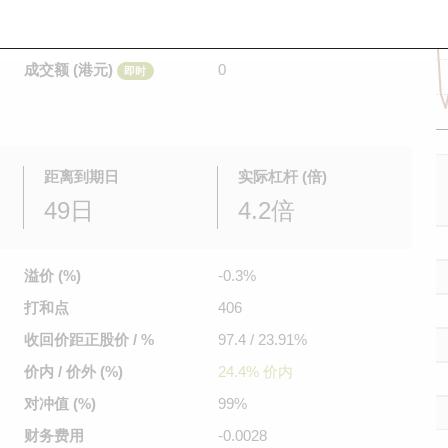
是日最高/最低价
不适用
/
不适用
即时
前收市价
0.206
成交额 (港元)
0
即时
距离到期日
实际杠杆 (倍)
49日
4.2倍
溢价 (%)
-0.3%
打和点
406
收回价距
正股价 / %
97.4 / 23.91%
价内 / 价外 (%)
24.4% 价内
对冲值 (%)
99%
财务费用
-0.0028