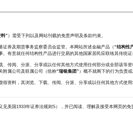
资料”
）需受下列以及网站刊载的免责声明及条款约束。
正股数据及市场统计
瑞银轮证教室
港证券及期货事务监察委员会监管。本网站所述金融产品（
“结构性
事。有意就任何结构性产品进行交易的其他国家居民应联络其传统证
载、传阅、分派、分享或以任何其他方式使用任何部分或全部该等资
关附属公司及联属公司（统称
“瑞银集团”
）概不就阁下的行为负责或
虚假资料，其浏览、下载、传阅、分派、分享或以任何其他方式使用
见美国1933年证券法规则S），并已阅读、理解及接受本网页的
交易所
免