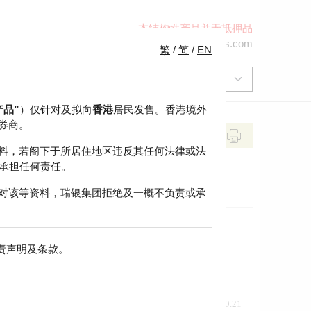
本结构性产品并无抵押品
+852 2971 6668
ol-hkwarrants@ubs.com
繁
/
简
/
EN
产品”
）仅针对及拟向
香港
居民发售。香港境外
券商。
料，若阁下于所居住地区违反其任何法律或法
承担任何责任。
对该等资料，瑞银集团拒绝及一概不负责或承
责声明及条款
。
前收市价
即市走势
0.21