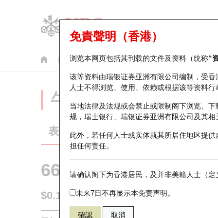
免責聲明（香港）
浏览本网页包括其刊载的文件及资料（统称
“
认股证
牛熊证
美股指数产品
轮证市场统计
该等资料由瑞银证券亚洲有限公司编制，受香
人士不得浏览、使用、依赖或根据该等资料行
牛熊证分析仪
当地法律及法规或会禁止或限制阁下浏览、下
规，瑞士银行、瑞银证券亚洲有限公司及其相
表现
街货统计
比较
此外，若任何人士或实体就其所居住地区提供
担任何责任。
66053 瑞银
牛证
请确认阁下为香港居民，及并非美籍人士（定义
0388 香港
未来7日不再显示本免责声明。
$0.196
0.01
(-4.85%)
即时
確認
取消