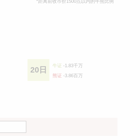
*距离前收巿价1500点以内的牛熊比例
牛证
-1.83千万
20日
熊证
-3.86百万