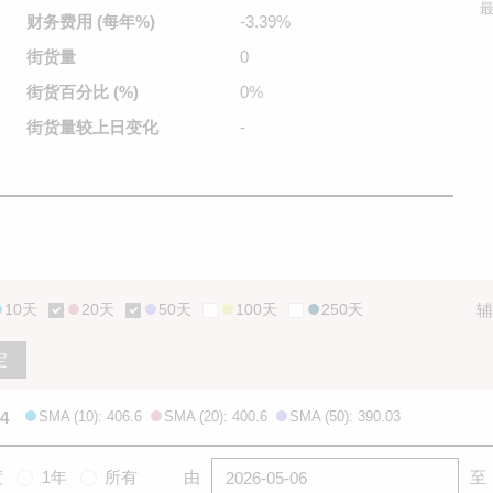
最
财务费用
(每年%)
-3.39%
街货量
0
街货百分比
(%)
0%
街货量较
上日变化
-
10天
20天
50天
100天
250天
辅
定
.4
SMA (10): 406.6
SMA (20): 400.6
SMA (50): 390.03
度
1年
所有
由
至