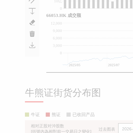
10亿
0
66053.HK 成交额
12,000
9,000
6,000
3,000
0
2025/05
2025/07
牛熊证街货分布图
牛证
熊证
已收回产品
相对正股对沖股数
过去图表
[括號內為相對前一交易日之變化]