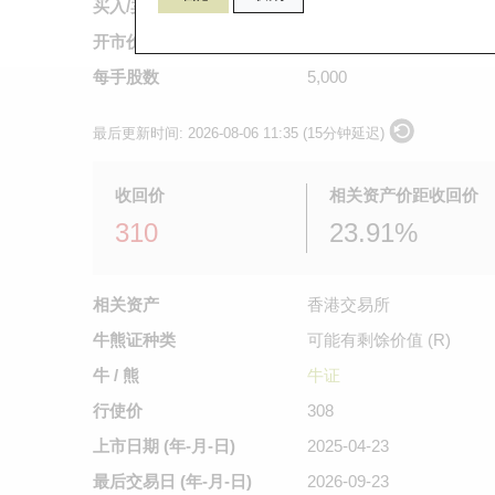
买入/卖出价
0.194
/
0.196
开市价
不适用
每手股数
5,000
最后更新时间:
2026-08-06 11:35 (15分钟延迟)
收回价
相关资产价距收回价
310
23.91%
相关资产
香港交易所
牛熊证种类
可能有剩馀价值 (R)
牛 / 熊
牛证
行使价
308
上市日期
(年-月-日)
2025-04-23
最后交易日
(年-月-日)
2026-09-23