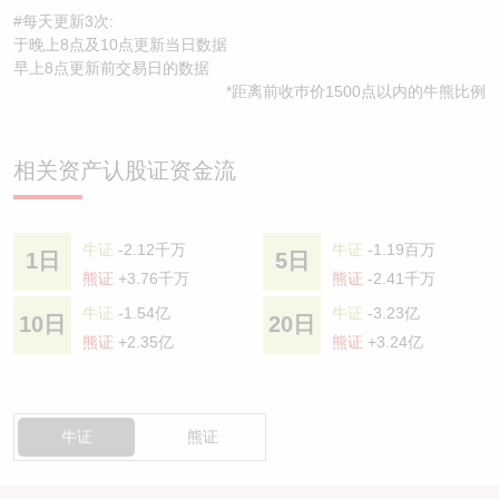
#每天更新3次:
于晚上8点及10点更新当日数据
早上8点更新前交易日的数据
*距离前收巿价1500点以内的牛熊比例
相关资产认股证资金流
牛证
-2.12千万
牛证
-1.19百万
1日
5日
熊证
+3.76千万
熊证
-2.41千万
牛证
-1.54亿
牛证
-3.23亿
10日
20日
熊证
+2.35亿
熊证
+3.24亿
牛证
熊证