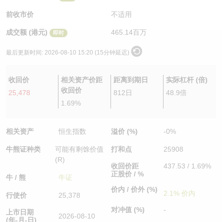
认股证/牛熊证日志
牛熊证到期结算价查找
中资ETFs溢价比较
前收市价
不适用
成交额 (港元)
465.14百万
即时
认股证文件及公告
牛熊证分析仪
AH 股价对照
最后更新时间:
2026-08-10 15:20 (15分钟延迟)
认股证文件及公告 (瑞信)
牛熊证速算机
即市板块表现
收回价
相关资产价距
距离到期日
实际杠杆 (倍)
牛熊证文件及公告
ADR
收回价
25,478
812日
48.9倍
1.69%
牛熊证文件及公告 (瑞信)
收市竞价变化
相关资产
恒生指数
溢价 (%)
-0%
牛熊证种类
可能有剩馀价值
打和点
25908
(R)
收回价距
437.53 / 1.69%
正股价 / %
牛 / 熊
牛证
价内 / 价外 (%)
2.1% 价内
行使价
25,378
对冲值 (%)
-
上市日期
2026-08-10
(年-月-日)