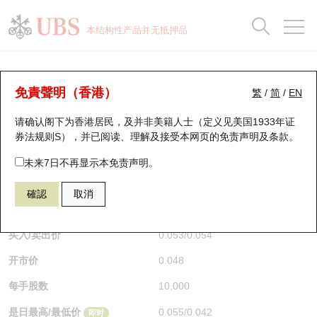
正股数据及市场统计
认股证分析仪
牛熊证分析仪
轮证市场统计
港股通资金流
瑞银轮证教室
认股证
牛熊证
本结构性产品并无抵押品
认股证搜寻
表现
图搜牛熊
表现
十大成交
港股通资金流
十大成交
瑞银轮证教室
牛熊证分析仪
瑞银认股证一览
街货统计
街货统计
十大升幅/跌幅
正股分析仪
持股比重
每月轮证大市专题
牛熊全景快搜
免責聲明（香港）
繁
/
简
/
EN
表现
街货统计
比较
请确认阁下为香港居民，及并非美籍人士（定义见美国1933年证
新发行瑞银认股证
比较
牛熊证搜寻
比较
十大认股证成交分布
二十大活跃股份
显示所有持股比重
轮证专栏
券法规则S），并已阅读、理解及接受本网页的
免责声明及条款
。
即将到期认股证
牛熊证街货分布图
十天股证占大市成交
恒指成份股
讲座及教育短片
55819 瑞银
牛证
未来7日不再显示本免责声明。
HSI 恒生指数
確認
取消
认股证到期结算价查找
正股牛熊证列表
资金流
国指成份股
认股证投资者教育
$0.053
即时
认股证分析仪
新发行瑞银牛熊证
街货统计
科指成份股
牛熊证投资者教育
买入/卖出价
0.053
/
0.054
开市价
0.048
认股证速算机
已收回牛熊证剩余价值
三十大平均引伸波幅
相关资产沽空
认股证牛熊证常问问题
每手股数
10,000
引伸波幅比较图
即将到期牛熊证
业绩及经济日历
是日最高/最低价
0.055
/
0.042
即时