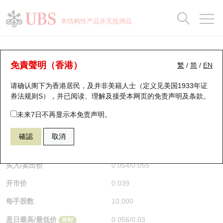
正股数据及市场统计
认股证分析仪
牛熊证分析仪
轮证市场统计
港股通资金流
瑞银轮证教室
认股证
牛熊证
本结构性产品并无抵押品
认股证搜寻
表现
图搜牛熊
表现
十大成交
港股通资金流
十大成交
瑞银轮证教室
牛熊证分析仪
瑞银认股证一览
街货统计
街货统计
十大升幅/跌幅
正股分析仪
持股比重
每月轮证大市专题
牛熊全景快搜
免責聲明（香港）
繁
/
简
/
EN
表现
街货统计
比较
请确认阁下为香港居民，及并非美籍人士（定义见美国1933年证
新发行瑞银认股证
比较
牛熊证搜寻
比较
十大认股证成交分布
二十大活跃股份
显示所有持股比重
轮证专栏
券法规则S），并已阅读、理解及接受本网页的
免责声明及条款
。
即将到期认股证
牛熊证街货分布图
十天股证占大市成交
恒指成份股
讲座及教育短片
67438 瑞银
牛证
未来7日不再显示本免责声明。
HSI 恒生指数
確認
取消
认股证到期结算价查找
正股牛熊证列表
资金流
国指成份股
认股证投资者教育
$0.055
0.017
(+44.74%)
即时
认股证分析仪
新发行瑞银牛熊证
街货统计
科指成份股
牛熊证投资者教育
买入/卖出价
0.054
/
0.055
开市价
0.039
认股证速算机
已收回牛熊证剩余价值
三十大平均引伸波幅
相关资产沽空
认股证牛熊证常问问题
每手股数
10,000
引伸波幅比较图
即将到期牛熊证
业绩及经济日历
是日最高/最低价
0.056
/
0.03
即时