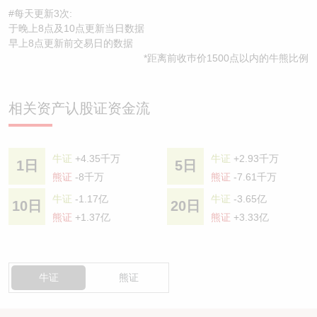
#每天更新3次:
于晚上8点及10点更新当日数据
早上8点更新前交易日的数据
*距离前收巿价1500点以内的牛熊比例
相关资产认股证资金流
牛证
+4.35千万
牛证
+2.93千万
1日
5日
熊证
-8千万
熊证
-7.61千万
牛证
-1.17亿
牛证
-3.65亿
10日
20日
熊证
+1.37亿
熊证
+3.33亿
牛证
熊证