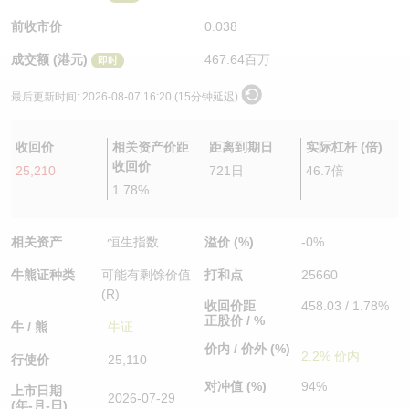
认股证/牛熊证日志
牛熊证到期结算价查找
中资ETFs溢价比较
前收市价
0.038
成交额 (港元)
467.64百万
即时
认股证文件及公告
牛熊证分析仪
AH 股价对照
最后更新时间:
2026-08-07 16:20 (15分钟延迟)
认股证文件及公告 (瑞信)
牛熊证速算机
即市板块表现
收回价
相关资产价距
距离到期日
实际杠杆 (倍)
牛熊证文件及公告
ADR
收回价
25,210
721日
46.7倍
1.78%
牛熊证文件及公告 (瑞信)
收市竞价变化
相关资产
恒生指数
溢价 (%)
-0%
牛熊证种类
可能有剩馀价值
打和点
25660
(R)
收回价距
458.03 / 1.78%
正股价 / %
牛 / 熊
牛证
价内 / 价外 (%)
2.2% 价内
行使价
25,110
对冲值 (%)
94%
上市日期
2026-07-29
(年-月-日)