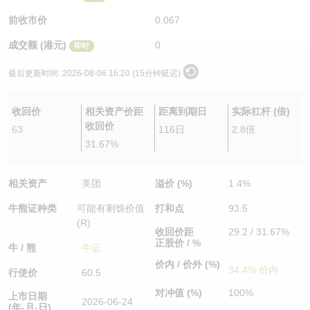
认股证/牛熊证日志
牛熊证到期结算价查找
中资ETFs溢价比较
前收市价
0.067
成交额 (港元)
0
即时
认股证文件及公告
牛熊证分析仪
AH 股价对照
最后更新时间:
2026-08-06 16:20 (15分钟延迟)
认股证文件及公告 (瑞信)
牛熊证速算机
即市板块表现
收回价
相关资产价距
距离到期日
实际杠杆 (倍)
牛熊证文件及公告
ADR
收回价
63
116日
2.8倍
31.67%
牛熊证文件及公告 (瑞信)
收市竞价变化
相关资产
美团
溢价 (%)
1.4%
牛熊证种类
可能有剩馀价值
打和点
93.5
(R)
收回价距
29.2 / 31.67%
正股价 / %
牛 / 熊
牛证
价内 / 价外 (%)
34.4% 价内
行使价
60.5
对冲值 (%)
100%
上市日期
2026-06-24
(年-月-日)