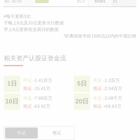
80 - 82.45
65.3
65501
81
#每天更新3次:
于晚上8点及10点更新当日数据
早上8点更新前交易日的数据
*距离前收巿价1500点以内的牛熊比例
相关资产认股证资金流
牛证
-1.41百万
牛证
-1.2百万
1日
5日
熊证
-15.41万
熊证
-2.04百万
牛证
-7.68百万
牛证
-3.08千万
10日
20日
熊证
-63.92万
熊证
+59.63万
牛证
熊证