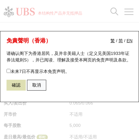
正股数据及市场统计
认股证分析仪
牛熊证分析仪
轮证市场统计
港股通资金流
瑞银轮证教室
认股证
牛熊证
本结构性产品并无抵押品
认股证搜寻
表现
图搜牛熊
表现
十大成交
港股通资金流
十大成交
瑞银轮证教室
牛熊证分析仪
瑞银认股证一览
街货统计
街货统计
十大升幅/跌幅
正股分析仪
持股比重
每月轮证大市专题
牛熊全景快搜
免責聲明（香港）
繁
/
简
/
EN
表现
街货统计
比较
请确认阁下为香港居民，及并非美籍人士（定义见美国1933年证
新发行瑞银认股证
比较
牛熊证搜寻
比较
十大认股证成交分布
二十大活跃股份
显示所有持股比重
轮证专栏
券法规则S），并已阅读、理解及接受本网页的
免责声明及条款
。
即将到期认股证
牛熊证街货分布图
十天股证占大市成交
恒指成份股
讲座及教育短片
62506 瑞银
牛证
未来7日不再显示本免责声明。
3690 美团
確認
取消
认股证到期结算价查找
正股牛熊证列表
资金流
国指成份股
认股证投资者教育
$0.066
0.001
(-1.49%)
即时
认股证分析仪
新发行瑞银牛熊证
街货统计
科指成份股
牛熊证投资者教育
买入/卖出价
0.065
/
0.066
开市价
不适用
认股证速算机
已收回牛熊证剩余价值
三十大平均引伸波幅
相关资产沽空
认股证牛熊证常问问题
每手股数
5,000
引伸波幅比较图
即将到期牛熊证
业绩及经济日历
是日最高/最低价
不适用
/
不适用
即时