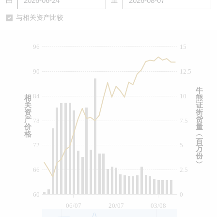
由
至
认股证/牛熊证日志
牛熊证到期结算价查找
中资ETFs溢价比较
与相关资产比较
认股证文件及公告
牛熊证分析仪
AH 股价对照
96
15
认股证文件及公告 (瑞信)
牛熊证速算机
即市板块表现
90
12.5
牛熊证文件及公告
ADR
牛
84
10
相
熊
关
证
牛熊证文件及公告 (瑞信)
收市竞价变化
资
街
产
货
78
7.5
价
量
格
︵
百
72
5
万
份
︶
66
2.5
60
0
06/07
20/07
03/08