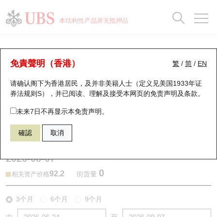
正股数据及市场统计
认股证分析仪
牛熊证分析仪
轮证市场统计
港股通资金流
瑞银轮证教室
认股证
牛熊证
本结构性产品并无抵押品
认股证搜寻
表现
图搜牛熊
表现
十大成交
港股通资金流
十大成交
瑞银轮证教室
牛熊证分析仪
瑞银认股证一览
街货统计
街货统计
十大升幅/跌幅
正股分析仪
持股比重
每月轮证大市专题
牛熊全景快搜
免責聲明（香港）
繁
/
简
/
EN
表现
街货统计
比较
请确认阁下为香港居民，及并非美籍人士（定义见美国1933年证
新发行瑞银认股证
比较
牛熊证搜寻
比较
十大认股证成交分布
二十大活跃股份
显示所有持股比重
轮证专栏
券法规则S），并已阅读、理解及接受本网页的
免责声明及条款
。
即将到期认股证
牛熊证街货分布图
十天股证占大市成交
恒指成份股
讲座及教育短片
62506 瑞银
牛证
未来7日不再显示本免责声明。
3690 美团
確認
取消
认股证到期结算价查找
正股牛熊证列表
资金流
国指成份股
认股证投资者教育
2026-08-07
认股证分析仪
新发行瑞银牛熊证
街货统计
科指成份股
牛熊证投资者教育
0
92.2
街货量
相关资产价格
认股证速算机
已收回牛熊证剩余价值
三十大平均引伸波幅
相关资产沽空
认股证牛熊证常问问题
3个月
6个月
9个月
引伸波幅比较图
即将到期牛熊证
业绩及经济日历