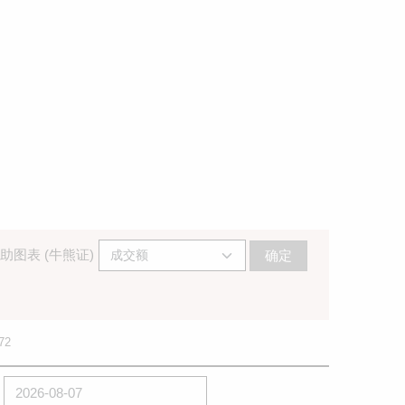
助图表 (牛熊证)
确定
72