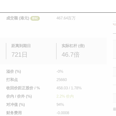
是日最高/最低价
0.056
/
0.03
即时
前收市价
0.038
成交额 (港元)
467.64百万
即时
距离到期日
实际杠杆 (倍)
721日
46.7倍
溢价 (%)
-0%
打和点
25660
收回价距
正股价 / %
458.03 / 1.78%
价内 / 价外 (%)
2.2% 价内
对冲值 (%)
94%
最
财务费用
-0.0008