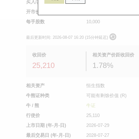
买入/卖出价
0.054
/
0.055
开市价
0.039
每手股数
10,000
最后更新时间:
2026-08-07 16:20 (15分钟延迟)
收回价
相关资产价距收回价
25,210
1.78%
相关资产
恒生指数
牛熊证种类
可能有剩馀价值 (R)
牛 / 熊
牛证
行使价
25,110
上市日期
(年-月-日)
2026-07-29
最后交易日
(年-月-日)
2028-07-27