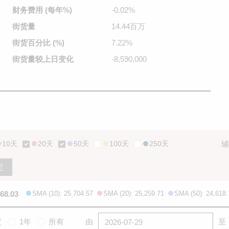
财务费用
(每年%)
-0.02%
街货量
14.44百万
街货百分比
(%)
7.22%
街货量较
上日变化
-8,590,000
10天
20天
50天
100天
250天
辅
定
668.03
SMA (10): 25,704.57
SMA (20): 25,259.71
SMA (50): 24,618.
度
1年
所有
由
至