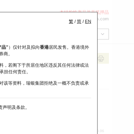
本结构性产品并无抵押品
+852 2971 6668
ol-hkwarrants@ubs.com
繁
/
简
/
EN
产品”
）仅针对及拟向
香港
居民发售。香港境外
券商。
料，若阁下于所居住地区违反其任何法律或法
承担任何责任。
对该等资料，瑞银集团拒绝及一概不负责或承
责声明及条款
。
前收市价
即市走势
0.06