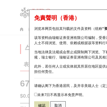
免責聲明（香港）
浏览本网页包括其刊载的文件及资料（统称
“
认股证
牛熊证
美股指数产品
轮证市场统计
该等资料由瑞银证券亚洲有限公司编制，受香
人士不得浏览、使用、依赖或根据该等资料行
牛熊证分析仪
当地法律及法规或会禁止或限制阁下浏览、下
规，瑞士银行、瑞银证券亚洲有限公司及其相
表现
街货统计
比较
此外，若任何人士或实体就其所居住地区提供
担任何责任。
67438 瑞银
牛证
请确认阁下为香港居民，及并非美籍人士（定义
HSI 恒生指
未来7日不再显示本免责声明。
$0.055
0.017
(+44.74%)
即时
確認
取消