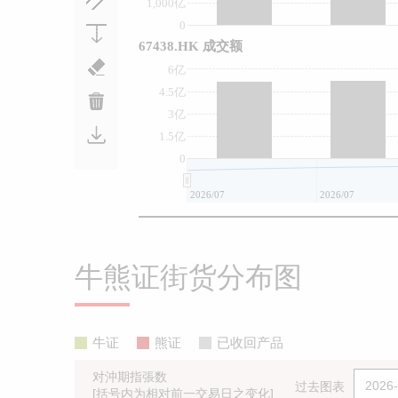
1,000亿
0
67438.HK 成交额
6亿
4.5亿
3亿
1.5亿
0
2026/07
2026/07
牛熊证街货分布图
牛证
熊证
已收回产品
对沖期指張数
过去图表
[括号内为相对前一交易日之变化]