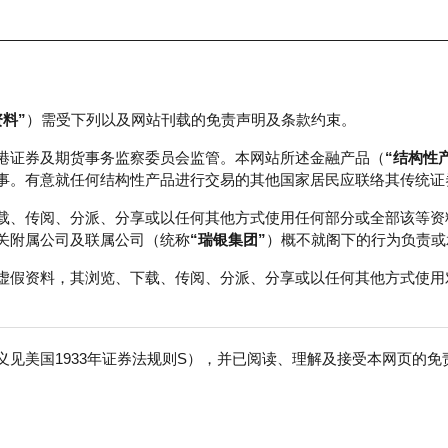
资料”
）需受下列以及网站刊载的免责声明及条款约束。
正股数据及市场统计
瑞银轮证教室
港证券及期货事务监察委员会监管。本网站所述金融产品（
“结构性
事。有意就任何结构性产品进行交易的其他国家居民应联络其传统证
载、传阅、分派、分享或以任何其他方式使用任何部分或全部该等资
关附属公司及联属公司（统称
“瑞银集团”
）概不就阁下的行为负责或
虚假资料，其浏览、下载、传阅、分派、分享或以任何其他方式使用
见美国1933年证券法规则S），并已阅读、理解及接受本网页的
数
免