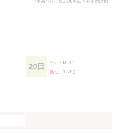
*距离前收巿价1500点以内的牛熊比例
牛证
-3.65亿
20日
熊证
+3.33亿