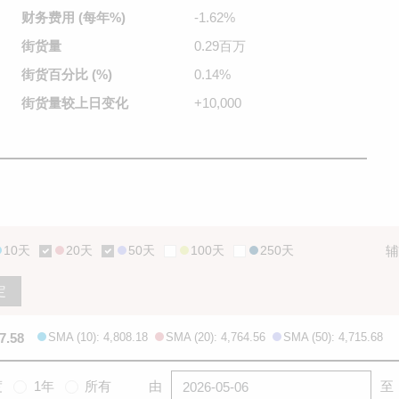
财务费用
(每年%)
-1.62%
街货量
0.29百万
街货百分比
(%)
0.14%
街货量较
上日变化
+10,000
10天
20天
50天
100天
250天
辅
定
7.58
SMA (10): 4,808.18
SMA (20): 4,764.56
SMA (50): 4,715.68
度
1年
所有
由
至