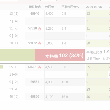
瑞银精选
收回价
距离收回价%
2026-08-05
13
[-1]
69940
5,400
9.5
13
7
[+4]
7
31
[-0]
57828
5,250
6.4
31
0
[+0]
0
20
[+4]
59132
5,000
1.4
20
1.9
牛熊证比例
102
(34%)
对沖期指
近收回价牛熊证
55
[+6]
60261
4,500
8.8
55
1
[+0]
1
9
[+2]
69551
4,300
12.8
9
23
[-1]
23
46
[-2]
69850
4,100
16.9
46