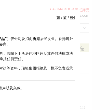
本结构性产品并无抵押品
+852 2971 6668
ol-hkwarrants@ubs.com
繁
/
简
/
EN
产品”
）仅针对及拟向
香港
居民发售。香港境外
券商。
料，若阁下于所居住地区违反其任何法律或法
承担任何责任。
对该等资料，瑞银集团拒绝及一概不负责或承
责声明及条款
。
前收市价
即市走势
0.12