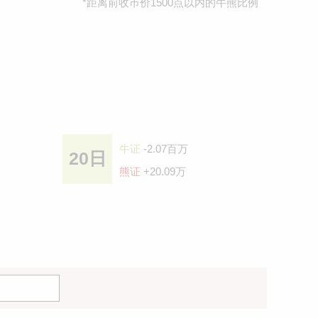
*距离前收巿价1500点以内的牛熊比例
牛证
-2.07百万
20日
熊证
+20.09万