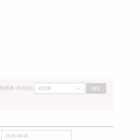
助图表 (牛熊证)
确定