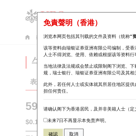
免責聲明（香港）
浏览本网页包括其刊载的文件及资料（统称
“
认股证
牛熊证
美股指数产品
轮证市场统计
该等资料由瑞银证券亚洲有限公司编制，受香
人士不得浏览、使用、依赖或根据该等资料行
牛熊证分析仪
当地法律及法规或会禁止或限制阁下浏览、下
规，瑞士银行、瑞银证券亚洲有限公司及其相
表现
街货统计
比较
此外，若任何人士或实体就其所居住地区提供
担任何责任。
59634 瑞银
熊证
请确认阁下为香港居民，及并非美籍人士（定义
HSTECH 
未来7日不再显示本免责声明。
$0.118
0.006
(+5.36%)
即时
確認
取消