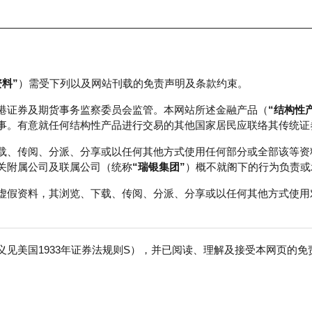
资料”
）需受下列以及网站刊载的免责声明及条款约束。
正股数据及市场统计
瑞银轮证教室
港证券及期货事务监察委员会监管。本网站所述金融产品（
“结构性
事。有意就任何结构性产品进行交易的其他国家居民应联络其传统证
载、传阅、分派、分享或以任何其他方式使用任何部分或全部该等资
关附属公司及联属公司（统称
“瑞银集团”
）概不就阁下的行为负责或
虚假资料，其浏览、下载、传阅、分派、分享或以任何其他方式使用
见美国1933年证券法规则S），并已阅读、理解及接受本网页的
恒生科技指数
免