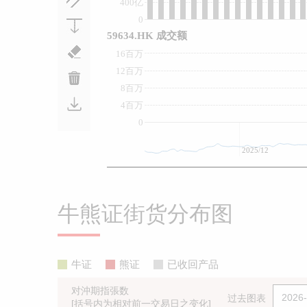
400亿
0
59634.HK 成交额
16百万
12百万
8百万
4百万
0
2025/12
牛熊证街货分布图
牛证
熊证
已收回产品
对沖期指張数
过去图表
[括号内为相对前一交易日之变化]