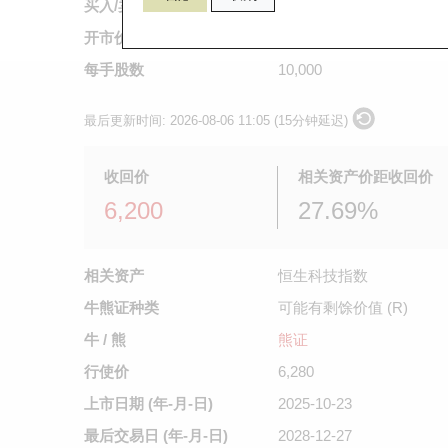
买入/卖出价
0.118
/
0.119
开市价
不适用
每手股数
10,000
最后更新时间:
2026-08-06 11:05 (15分钟延迟)
收回价
相关资产价距收回价
6,200
27.69%
相关资产
恒生科技指数
牛熊证种类
可能有剩馀价值 (R)
牛 / 熊
熊证
行使价
6,280
上市日期
(年-月-日)
2025-10-23
最后交易日
(年-月-日)
2028-12-27