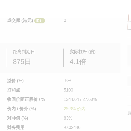
是日最高/最低价
不适用
/
不适用
即时
前收市价
0.112
成交额 (港元)
0
即时
距离到期日
实际杠杆 (倍)
875日
4.1倍
溢价 (%)
-5%
打和点
5100
收回价距
正股价 / %
1344.64 / 27.69%
价内 / 价外 (%)
29.3% 价内
最
对冲值 (%)
83%
财务费用
-0.02446