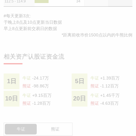
112.5 - 114.9
34
#每天更新3次:
于晚上8点及10点更新当日数据
早上8点更新前交易日的数据
*距离前收巿价1500点以内的牛熊比例
相关资产认股证资金流
牛证
-24.17万
牛证
+1.39百万
1日
5日
熊证
-98.86万
熊证
-1.12百万
牛证
+9.15百万
牛证
+1.45千万
10日
20日
熊证
-1.28百万
熊证
-4.63百万
牛证
熊证