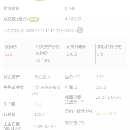
认股证/牛熊证日志
牛熊证到期结算价查找
中资ETFs溢价比较
前收市价
0.045
成交额 (港元)
4.14百万
即时
认股证文件及公告
牛熊证分析仪
AH 股价对照
最后更新时间:
2026-08-06 15:10 (15分钟延迟)
认股证文件及公告 (瑞信)
牛熊证速算机
即市板块表现
收回价
相关资产价距
距离到期日
实际杠杆 (倍)
牛熊证文件及公告
ADR
收回价
122
145日
8倍
10.43%
牛熊证文件及公告 (瑞信)
收市竞价变化
相关资产
华虹宏力
溢价 (%)
0.7%
牛熊证种类
可能有剩馀价值
打和点
137.2
(R)
收回价距
14.2 / 10.43%
正股价 / %
牛 / 熊
牛证
价内 / 价外 (%)
11.7% 价内
行使价
120.2
对冲值 (%)
-
上市日期
2026-05-26
(年-月-日)