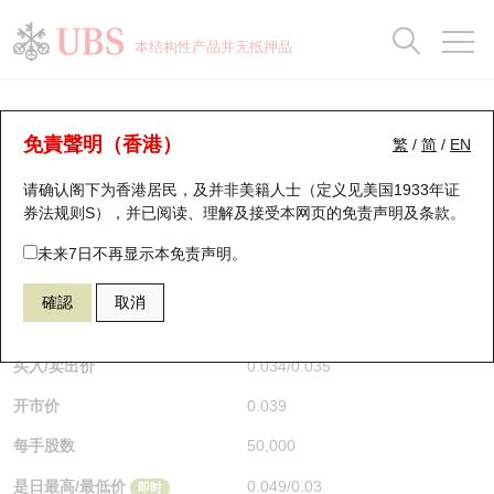
正股数据及市场统计
认股证分析仪
牛熊证分析仪
轮证市场统计
港股通资金流
瑞银轮证教室
认股证
牛熊证
本结构性产品并无抵押品
认股证搜寻
表现
图搜牛熊
表现
十大成交
港股通资金流
十大成交
瑞银轮证教室
牛熊证分析仪
瑞银认股证一览
街货统计
街货统计
十大升幅/跌幅
正股分析仪
持股比重
每月轮证大市专题
牛熊全景快搜
免責聲明（香港）
繁
/
简
/
EN
表现
街货统计
比较
请确认阁下为香港居民，及并非美籍人士（定义见美国1933年证
新发行瑞银认股证
比较
牛熊证搜寻
比较
十大认股证成交分布
二十大活跃股份
显示所有持股比重
轮证专栏
券法规则S），并已阅读、理解及接受本网页的
免责声明及条款
。
即将到期认股证
牛熊证街货分布图
十天股证占大市成交
恒指成份股
讲座及教育短片
61609 法兴
牛证
未来7日不再显示本免责声明。
1347 华虹宏力
確認
取消
认股证到期结算价查找
正股牛熊证列表
资金流
国指成份股
认股证投资者教育
$0.034
0.011
(-24.44%)
即时
认股证分析仪
新发行瑞银牛熊证
街货统计
科指成份股
牛熊证投资者教育
买入/卖出价
0.034
/
0.035
开市价
0.039
认股证速算机
已收回牛熊证剩余价值
三十大平均引伸波幅
相关资产沽空
认股证牛熊证常问问题
每手股数
50,000
引伸波幅比较图
即将到期牛熊证
业绩及经济日历
是日最高/最低价
0.049
/
0.03
即时