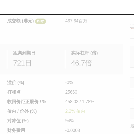
是日最高/最低价
0.056
/
0.03
即时
前收市价
0.038
成交额 (港元)
467.64百万
即时
距离到期日
实际杠杆 (倍)
721日
46.7倍
溢价 (%)
-0%
打和点
25660
收回价距
正股价 / %
458.03 / 1.78%
价内 / 价外 (%)
2.2% 价内
对冲值 (%)
94%
最
财务费用
-0.0008