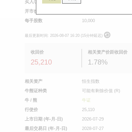
买入/卖出价
0.054
/
0.055
开市价
0.039
每手股数
10,000
最后更新时间:
2026-08-07 16:20 (15分钟延迟)
收回价
相关资产价距收回价
25,210
1.78%
相关资产
恒生指数
牛熊证种类
可能有剩馀价值 (R)
牛 / 熊
牛证
行使价
25,110
上市日期
(年-月-日)
2026-07-29
最后交易日
(年-月-日)
2028-07-27