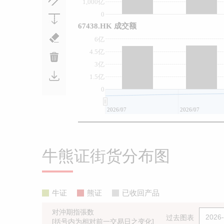
1,000亿
0
67438.HK 成交额
6亿
4.5亿
3亿
1.5亿
0
2026/07
2026/07
牛熊证街货分布图
牛证
熊证
已收回产品
对沖期指張数
过去图表
[括号内为相对前一交易日之变化]