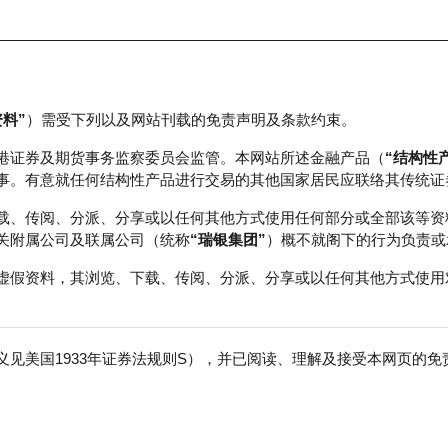
资料”
）需受下列以及网站刊载的免责声明及条款约束。
正股数据及市场统计
瑞银轮证教室
港证券及期货事务监察委员会监管。本网站所述金融产品（
“结构性
事。有意就任何结构性产品进行交易的其他国家居民应联络其传统证
载、传阅、分派、分享或以任何其他方式使用任何部分或全部该等资
关附属公司及联属公司（统称
“瑞银集团”
）概不就阁下的行为负责或
虚假资料，其浏览、下载、传阅、分派、分享或以任何其他方式使用
见美国1933年证券法规则S），并已阅读、理解及接受本网页的
数
免