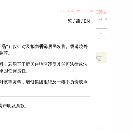
本结构性产品并无抵押品
+852 2971 6668
ol-hkwarrants@ubs.com
繁
/
简
/
EN
产品”
）仅针对及拟向
香港
居民发售。香港境外
券商。
料，若阁下于所居住地区违反其任何法律或法
承担任何责任。
对该等资料，瑞银集团拒绝及一概不负责或承
责声明及条款
。
前收市价
即市走势
0.06