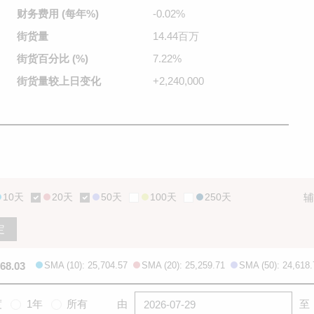
财务费用
(每年%)
-0.02%
街货量
14.44百万
街货百分比
(%)
7.22%
街货量较
上日变化
+2,240,000
10天
20天
50天
100天
250天
辅
定
668.03
SMA (10): 25,704.57
SMA (20): 25,259.71
SMA (50): 24,618.
度
1年
所有
由
至