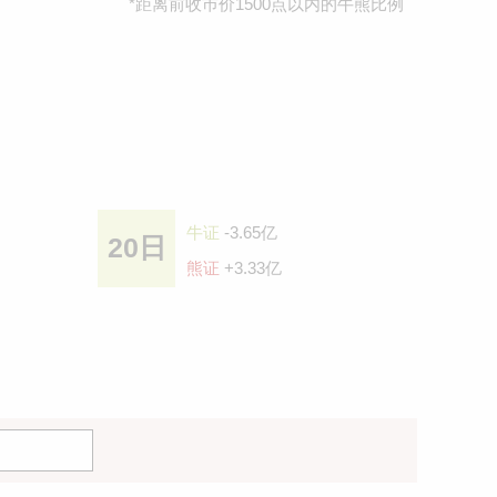
*距离前收巿价1500点以内的牛熊比例
牛证
-3.65亿
20日
熊证
+3.33亿