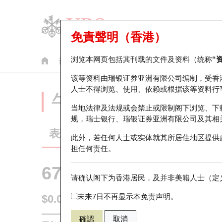
免責聲明（香港）
浏览本网页包括其刊载的文件及资料（统称
“
认股证
牛熊证
美股指数产品
轮证市场统计
该等资料由瑞银证券亚洲有限公司编制，受香
人士不得浏览、使用、依赖或根据该等资料行
牛熊证分析仪
当地法律及法规或会禁止或限制阁下浏览、下
规，瑞士银行、瑞银证券亚洲有限公司及其相
表现
街货统计
比较
此外，若任何人士或实体就其所居住地区提供
担任何责任。
67438 瑞银
牛证
请确认阁下为香港居民，及并非美籍人士（定义
HSI 恒生指
未来7日不再显示本免责声明。
$0.055
0.017
(+44.74%)
即时
確認
取消