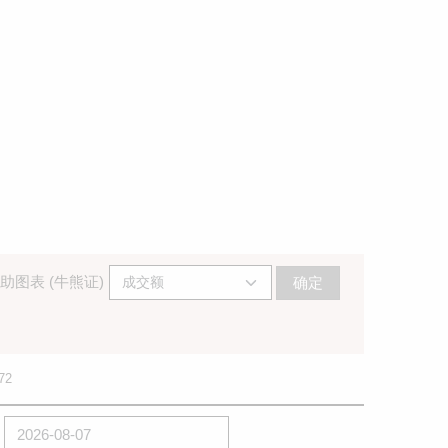
助图表 (牛熊证)
确定
72