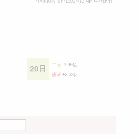
*距离前收巿价1500点以内的牛熊比例
牛证
-3.65亿
20日
熊证
+3.33亿