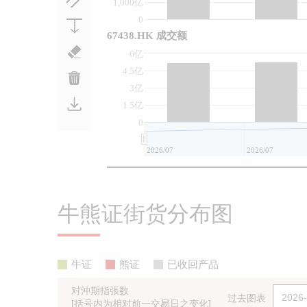
1,000亿
0
67438.HK 成交额
6亿
4.5亿
3亿
1.5亿
0
2026/07
2026/07
牛熊证街货分布图
牛证
熊证
已收回产品
对沖期指張数
过去图表
[括号内为相对前一交易日之变化]