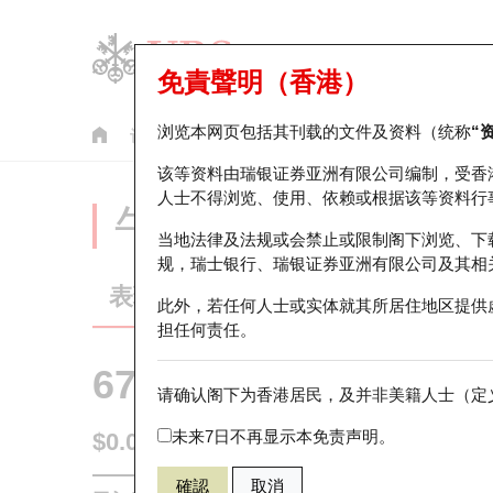
免責聲明（香港）
浏览本网页包括其刊载的文件及资料（统称
“
认股证
牛熊证
美股指数产品
轮证市场统计
该等资料由瑞银证券亚洲有限公司编制，受香
人士不得浏览、使用、依赖或根据该等资料行
牛熊证分析仪
当地法律及法规或会禁止或限制阁下浏览、下
规，瑞士银行、瑞银证券亚洲有限公司及其相
表现
街货统计
比较
此外，若任何人士或实体就其所居住地区提供
担任何责任。
67438 瑞银
牛证
请确认阁下为香港居民，及并非美籍人士（定义
HSI 恒生指
未来7日不再显示本免责声明。
$0.055
0.017
(+44.74%)
即时
確認
取消