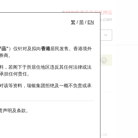
本结构性产品并无抵押品
+852 2971 6668
ol-hkwarrants@ubs.com
繁
/
简
/
EN
产品”
）仅针对及拟向
香港
居民发售。香港境外
券商。
料，若阁下于所居住地区违反其任何法律或法
承担任何责任。
对该等资料，瑞银集团拒绝及一概不负责或承
责声明及条款
。
前收市价
即市走势
0.06