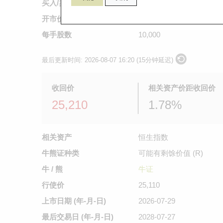
买入/卖出价
0.054
/
0.055
开市价
0.039
每手股数
10,000
最后更新时间:
2026-08-07 16:20 (15分钟延迟)
收回价
相关资产价距收回价
25,210
1.78%
相关资产
恒生指数
牛熊证种类
可能有剩馀价值 (R)
牛 / 熊
牛证
行使价
25,110
上市日期
(年-月-日)
2026-07-29
最后交易日
(年-月-日)
2028-07-27