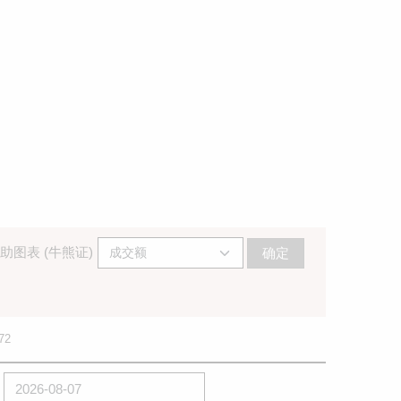
助图表 (牛熊证)
确定
72