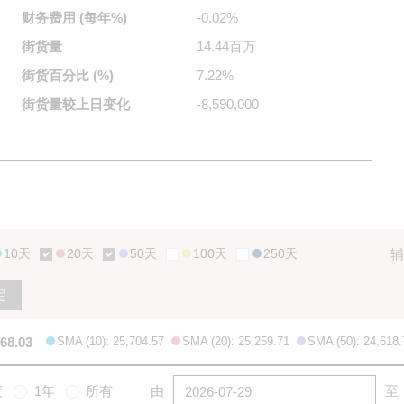
财务费用
(每年%)
-0.02%
街货量
14.44百万
街货百分比
(%)
7.22%
街货量较
上日变化
-8,590,000
10天
20天
50天
100天
250天
辅
定
668.03
SMA (10): 25,704.57
SMA (20): 25,259.71
SMA (50): 24,618.
度
1年
所有
由
至