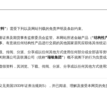
资料”
）需受下列以及网站刊载的免责声明及条款约束。
正股数据及市场统计
瑞银轮证教室
港证券及期货事务监察委员会监管。本网站所述金融产品（
“结构性
事。有意就任何结构性产品进行交易的其他国家居民应联络其传统证
载、传阅、分派、分享或以任何其他方式使用任何部分或全部该等资
关附属公司及联属公司（统称
“瑞银集团”
）概不就阁下的行为负责或
虚假资料，其浏览、下载、传阅、分派、分享或以任何其他方式使用
见美国1933年证券法规则S），并已阅读、理解及接受本网页的
数
免