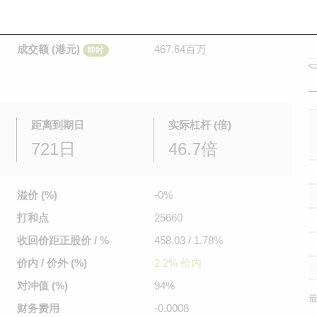
是日最高/最低价
0.056
/
0.03
即时
前收市价
0.038
成交额 (港元)
467.64百万
即时
距离到期日
实际杠杆 (倍)
721日
46.7倍
溢价 (%)
-0%
打和点
25660
收回价距
正股价 / %
458.03 / 1.78%
价内 / 价外 (%)
2.2% 价内
对冲值 (%)
94%
最
财务费用
-0.0008