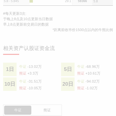
5.8 - 5.845
29.1
59366
5.8
#每天更新3次:
于晚上8点及10点更新当日数据
早上8点更新前交易日的数据
*距离前收巿价1500点以内的牛熊比例
相关资产认股证资金流
牛证
-13.02万
牛证
-68.96万
1日
5日
熊证
+3.3万
熊证
+10.61万
牛证
-31.51万
牛证
-94.02万
10日
20日
熊证
-10.05万
熊证
-1.02万
牛证
熊证