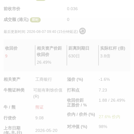
认股证/牛熊证日志
牛熊证到期结算价查找
中资ETFs溢价比较
前收市价
0.036
成交额 (港元)
0
即时
认股证文件及公告
牛熊证分析仪
AH 股价对照
最后更新时间:
2026-08-07 09:40 (15分钟延迟)
认股证文件及公告 (瑞信)
牛熊证速算机
即市板块表现
收回价
相关资产价距
距离到期日
实际杠杆 (倍)
牛熊证文件及公告
ADR
收回价
9
630日
3.8倍
26.49%
牛熊证文件及公告 (瑞信)
收市竞价变化
相关资产
工商银行
溢价 (%)
-1.6%
牛熊证种类
可能有剩馀价值
打和点
7.23
(R)
收回价距
1.88 / 26.49%
正股价 / %
牛 / 熊
熊证
价内 / 价外 (%)
27.6% 价内
行使价
9.08
对冲值 (%)
98%
上市日期
2026-05-20
(年-月-日)