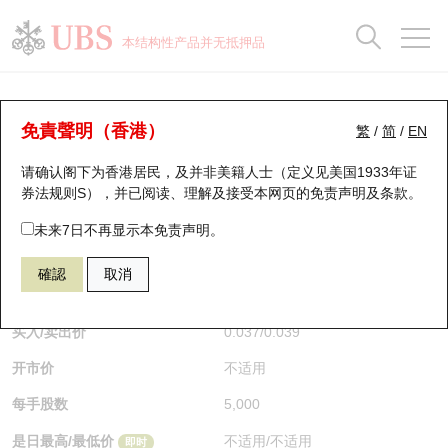
正股数据及市场统计
认股证分析仪
牛熊证分析仪
轮证市场统计
港股通资金流
瑞银轮证教室
认股证
牛熊证
本结构性产品并无抵押品
认股证搜寻
表现
图搜牛熊
表现
十大成交
港股通资金流
十大成交
瑞银轮证教室
牛熊证分析仪
瑞银认股证一览
街货统计
街货统计
十大升幅/跌幅
正股分析仪
持股比重
每月轮证大市专题
牛熊全景快搜
免責聲明（香港）
繁
/
简
/
EN
表现
街货统计
比较
请确认阁下为香港居民，及并非美籍人士（定义见美国1933年证
新发行瑞银认股证
比较
牛熊证搜寻
比较
十大认股证成交分布
二十大活跃股份
显示所有持股比重
轮证专栏
券法规则S），并已阅读、理解及接受本网页的
免责声明及条款
。
即将到期认股证
牛熊证街货分布图
十天股证占大市成交
恒指成份股
讲座及教育短片
59381 瑞银
熊证
未来7日不再显示本免责声明。
1398 工商银行
確認
取消
认股证到期结算价查找
正股牛熊证列表
资金流
国指成份股
认股证投资者教育
$0.037
0.001
(+2.78%)
即时
认股证分析仪
新发行瑞银牛熊证
街货统计
科指成份股
牛熊证投资者教育
买入/卖出价
0.037
/
0.039
开市价
不适用
认股证速算机
已收回牛熊证剩余价值
三十大平均引伸波幅
相关资产沽空
认股证牛熊证常问问题
每手股数
5,000
引伸波幅比较图
即将到期牛熊证
业绩及经济日历
是日最高/最低价
不适用
/
不适用
即时