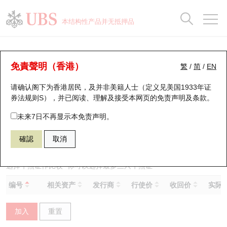
正股数据及市场统计
认股证分析仪
牛熊证分析仪
轮证市场统计
港股通资金流
瑞银轮证教室
认股证
牛熊证
本结构性产品并无抵押品
认股证搜寻
表现
图搜牛熊
表现
十大成交
港股通资金流
十大成交
瑞银轮证教室
牛熊证分析仪
瑞银认股证一览
街货统计
街货统计
十大升幅/跌幅
正股分析仪
持股比重
每月轮证大市专题
牛熊全景快搜
免責聲明（香港）
繁
/
简
/
EN
表现
街货统计
比较
请确认阁下为香港居民，及并非美籍人士（定义见美国1933年证
新发行瑞银认股证
比较
牛熊证搜寻
比较
十大认股证成交分布
二十大活跃股份
显示所有持股比重
轮证专栏
券法规则S），并已阅读、理解及接受本网页的
免责声明及条款
。
即将到期认股证
牛熊证街货分布图
十天股证占大市成交
恒指成份股
讲座及教育短片
59381 瑞银
熊证
未来7日不再显示本免责声明。
1398 工商银行
確認
取消
认股证到期结算价查找
正股牛熊证列表
资金流
国指成份股
认股证投资者教育
认股证分析仪
新发行瑞银牛熊证
街货统计
科指成份股
牛熊证投资者教育
选择牛熊证作比较 *你可以选择最多
三
只牛熊证
编号
相关资产
发行商
行使价
收回价
实际杠
认股证速算机
已收回牛熊证剩余价值
三十大平均引伸波幅
相关资产沽空
认股证牛熊证常问问题
加入
重置
引伸波幅比较图
即将到期牛熊证
业绩及经济日历