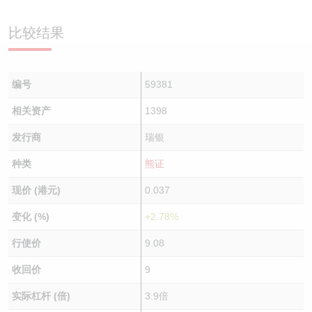
认股证/牛熊证日志
牛熊证到期结算价查找
中资ETFs溢价比较
比较结果
认股证文件及公告
牛熊证分析仪
AH 股价对照
编号
59381
认股证文件及公告 (瑞信)
牛熊证速算机
即市板块表现
相关资产
1398
牛熊证文件及公告
ADR
发行商
瑞银
牛熊证文件及公告 (瑞信)
收市竞价变化
种类
熊证
现价 (港元)
0.037
变化 (%)
+2.78%
行使价
9.08
收回价
9
实际杠杆 (倍)
3.9倍