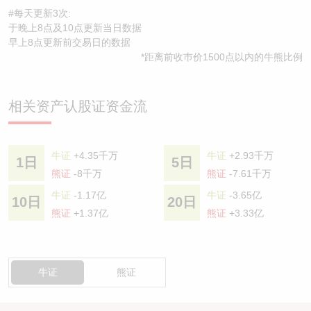
#每天更新3次:
于晚上8点及10点更新当日数据
早上8点更新前交易日的数据
*距离前收巿价1500点以内的牛熊比例
相关资产认股证资金流
牛证
+4.35千万
牛证
+2.93千万
1日
5日
熊证
-8千万
熊证
-7.61千万
牛证
-1.17亿
牛证
-3.65亿
10日
20日
熊证
+1.37亿
熊证
+3.33亿
牛证
熊证