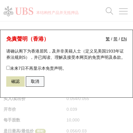
正股数据及市场统计
认股证分析仪
牛熊证分析仪
轮证市场统计
港股通资金流
瑞银轮证教室
认股证
牛熊证
本结构性产品并无抵押品
认股证搜寻
表现
图搜牛熊
表现
十大成交
港股通资金流
十大成交
瑞银轮证教室
牛熊证分析仪
瑞银认股证一览
街货统计
街货统计
十大升幅/跌幅
正股分析仪
持股比重
每月轮证大市专题
牛熊全景快搜
免責聲明（香港）
繁
/
简
/
EN
表现
街货统计
比较
请确认阁下为香港居民，及并非美籍人士（定义见美国1933年证
新发行瑞银认股证
比较
牛熊证搜寻
比较
十大认股证成交分布
二十大活跃股份
显示所有持股比重
轮证专栏
券法规则S），并已阅读、理解及接受本网页的
免责声明及条款
。
即将到期认股证
牛熊证街货分布图
十天股证占大市成交
恒指成份股
讲座及教育短片
67438 瑞银
牛证
未来7日不再显示本免责声明。
HSI 恒生指数
確認
取消
认股证到期结算价查找
正股牛熊证列表
资金流
国指成份股
认股证投资者教育
$0.055
0.017
(+44.74%)
即时
认股证分析仪
新发行瑞银牛熊证
街货统计
科指成份股
牛熊证投资者教育
买入/卖出价
0.054
/
0.055
开市价
0.039
认股证速算机
已收回牛熊证剩余价值
三十大平均引伸波幅
相关资产沽空
认股证牛熊证常问问题
每手股数
10,000
引伸波幅比较图
即将到期牛熊证
业绩及经济日历
是日最高/最低价
0.056
/
0.03
即时