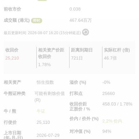
认股证/牛熊证日志
牛熊证到期结算价查找
中资ETFs溢价比较
前收市价
0.038
成交额 (港元)
467.64百万
即时
认股证文件及公告
牛熊证分析仪
AH 股价对照
最后更新时间:
2026-08-07 16:20 (15分钟延迟)
认股证文件及公告 (瑞信)
牛熊证速算机
即市板块表现
收回价
相关资产价距
距离到期日
实际杠杆 (倍)
牛熊证文件及公告
ADR
收回价
25,210
721日
46.7倍
1.78%
牛熊证文件及公告 (瑞信)
收市竞价变化
相关资产
恒生指数
溢价 (%)
-0%
牛熊证种类
可能有剩馀价值
打和点
25660
(R)
收回价距
458.03 / 1.78%
正股价 / %
牛 / 熊
牛证
价内 / 价外 (%)
2.2% 价内
行使价
25,110
对冲值 (%)
94%
上市日期
2026-07-29
(年-月-日)