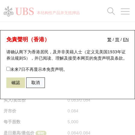
正股数据及市场统计
认股证分析仪
牛熊证分析仪
轮证市场统计
港股通资金流
瑞银轮证教室
认股证
牛熊证
本结构性产品并无抵押品
认股证搜寻
表现
图搜牛熊
表现
十大成交
港股通资金流
十大成交
瑞银轮证教室
牛熊证分析仪
瑞银认股证一览
街货统计
街货统计
十大升幅/跌幅
正股分析仪
持股比重
每月轮证大市专题
牛熊全景快搜
免責聲明（香港）
繁
/
简
/
EN
表现
街货统计
比较
请确认阁下为香港居民，及并非美籍人士（定义见美国1933年证
新发行瑞银认股证
比较
牛熊证搜寻
比较
十大认股证成交分布
二十大活跃股份
显示所有持股比重
轮证专栏
券法规则S），并已阅读、理解及接受本网页的
免责声明及条款
。
即将到期认股证
牛熊证街货分布图
十天股证占大市成交
恒指成份股
讲座及教育短片
58053 瑞银
牛证
未来7日不再显示本免责声明。
9988 阿里巴巴
確認
取消
认股证到期结算价查找
正股牛熊证列表
资金流
国指成份股
认股证投资者教育
$0.084
即时
认股证分析仪
新发行瑞银牛熊证
街货统计
科指成份股
牛熊证投资者教育
买入/卖出价
0.083
/
0.084
开市价
0.084
认股证速算机
已收回牛熊证剩余价值
三十大平均引伸波幅
相关资产沽空
认股证牛熊证常问问题
每手股数
5,000
引伸波幅比较图
即将到期牛熊证
业绩及经济日历
是日最高/最低价
0.084
/
0.084
即时