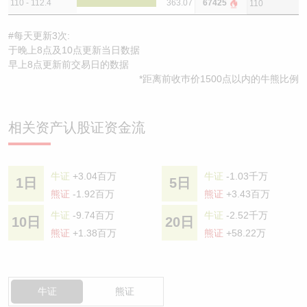
110 - 112.4
363.07
67425
110
#每天更新3次:
于晚上8点及10点更新当日数据
早上8点更新前交易日的数据
*距离前收巿价1500点以内的牛熊比例
相关资产认股证资金流
牛证
+3.04百万
牛证
-1.03千万
1日
5日
熊证
-1.92百万
熊证
+3.43百万
牛证
-9.74百万
牛证
-2.52千万
10日
20日
熊证
+1.38百万
熊证
+58.22万
牛证
熊证