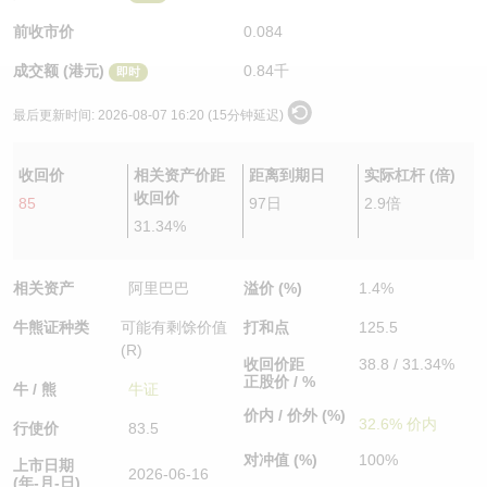
认股证/牛熊证日志
牛熊证到期结算价查找
中资ETFs溢价比较
前收市价
0.084
成交额 (港元)
0.84千
即时
认股证文件及公告
牛熊证分析仪
AH 股价对照
最后更新时间:
2026-08-07 16:20 (15分钟延迟)
认股证文件及公告 (瑞信)
牛熊证速算机
即市板块表现
收回价
相关资产价距
距离到期日
实际杠杆 (倍)
牛熊证文件及公告
ADR
收回价
85
97日
2.9倍
31.34%
牛熊证文件及公告 (瑞信)
收市竞价变化
相关资产
阿里巴巴
溢价 (%)
1.4%
牛熊证种类
可能有剩馀价值
打和点
125.5
(R)
收回价距
38.8 / 31.34%
正股价 / %
牛 / 熊
牛证
价内 / 价外 (%)
32.6% 价内
行使价
83.5
对冲值 (%)
100%
上市日期
2026-06-16
(年-月-日)