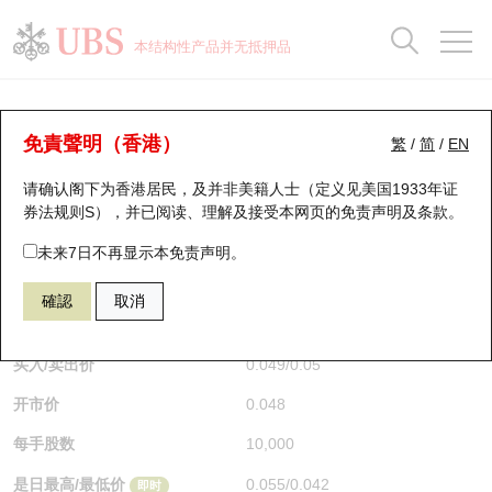
正股数据及市场统计
认股证分析仪
牛熊证分析仪
轮证市场统计
港股通资金流
瑞银轮证教室
认股证
牛熊证
本结构性产品并无抵押品
认股证搜寻
表现
图搜牛熊
表现
十大成交
港股通资金流
十大成交
瑞银轮证教室
牛熊证分析仪
瑞银认股证一览
街货统计
街货统计
十大升幅/跌幅
正股分析仪
持股比重
每月轮证大市专题
牛熊全景快搜
免責聲明（香港）
繁
/
简
/
EN
表现
街货统计
比较
请确认阁下为香港居民，及并非美籍人士（定义见美国1933年证
新发行瑞银认股证
比较
牛熊证搜寻
比较
十大认股证成交分布
二十大活跃股份
显示所有持股比重
轮证专栏
券法规则S），并已阅读、理解及接受本网页的
免责声明及条款
。
即将到期认股证
牛熊证街货分布图
十天股证占大市成交
恒指成份股
讲座及教育短片
55819 瑞银
牛证
未来7日不再显示本免责声明。
HSI 恒生指数
確認
取消
认股证到期结算价查找
正股牛熊证列表
资金流
国指成份股
认股证投资者教育
$0.05
即时
认股证分析仪
新发行瑞银牛熊证
街货统计
科指成份股
牛熊证投资者教育
买入/卖出价
0.049
/
0.05
开市价
0.048
认股证速算机
已收回牛熊证剩余价值
三十大平均引伸波幅
相关资产沽空
认股证牛熊证常问问题
每手股数
10,000
引伸波幅比较图
即将到期牛熊证
业绩及经济日历
是日最高/最低价
0.055
/
0.042
即时