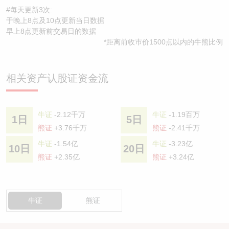
#每天更新3次:
于晚上8点及10点更新当日数据
早上8点更新前交易日的数据
*距离前收巿价1500点以内的牛熊比例
相关资产认股证资金流
牛证
-2.12千万
牛证
-1.19百万
1日
5日
熊证
+3.76千万
熊证
-2.41千万
牛证
-1.54亿
牛证
-3.23亿
10日
20日
熊证
+2.35亿
熊证
+3.24亿
牛证
熊证