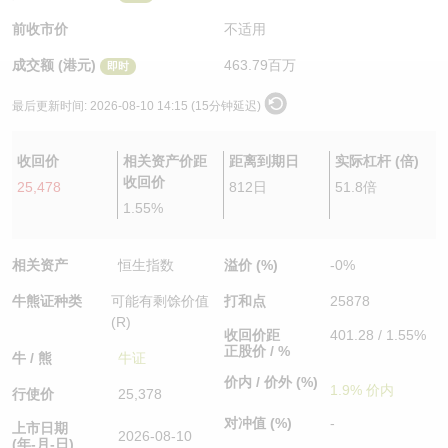
认股证/牛熊证日志
牛熊证到期结算价查找
中资ETFs溢价比较
前收市价
不适用
成交额 (港元)
463.79百万
即时
认股证文件及公告
牛熊证分析仪
AH 股价对照
最后更新时间:
2026-08-10 14:15 (15分钟延迟)
认股证文件及公告 (瑞信)
牛熊证速算机
即市板块表现
收回价
相关资产价距
距离到期日
实际杠杆 (倍)
牛熊证文件及公告
ADR
收回价
25,478
812日
51.8倍
1.55%
牛熊证文件及公告 (瑞信)
收市竞价变化
相关资产
恒生指数
溢价 (%)
-0%
牛熊证种类
可能有剩馀价值
打和点
25878
(R)
收回价距
401.28 / 1.55%
正股价 / %
牛 / 熊
牛证
价内 / 价外 (%)
1.9% 价内
行使价
25,378
对冲值 (%)
-
上市日期
2026-08-10
(年-月-日)