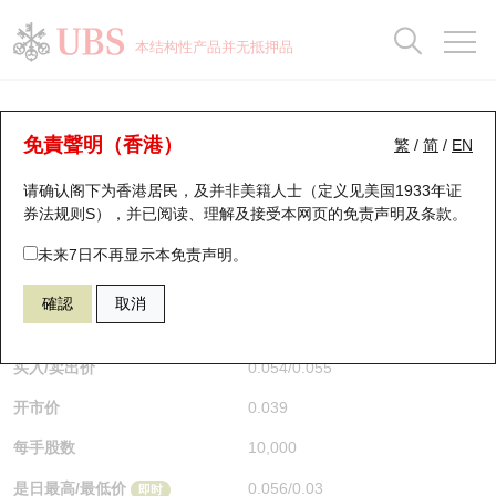
正股数据及市场统计
认股证分析仪
牛熊证分析仪
轮证市场统计
港股通资金流
瑞银轮证教室
认股证
牛熊证
本结构性产品并无抵押品
认股证搜寻
表现
图搜牛熊
表现
十大成交
港股通资金流
十大成交
瑞银轮证教室
牛熊证分析仪
瑞银认股证一览
街货统计
街货统计
十大升幅/跌幅
正股分析仪
持股比重
每月轮证大市专题
牛熊全景快搜
免責聲明（香港）
繁
/
简
/
EN
表现
街货统计
比较
请确认阁下为香港居民，及并非美籍人士（定义见美国1933年证
新发行瑞银认股证
比较
牛熊证搜寻
比较
十大认股证成交分布
二十大活跃股份
显示所有持股比重
轮证专栏
券法规则S），并已阅读、理解及接受本网页的
免责声明及条款
。
即将到期认股证
牛熊证街货分布图
十天股证占大市成交
恒指成份股
讲座及教育短片
67438 瑞银
牛证
未来7日不再显示本免责声明。
HSI 恒生指数
確認
取消
认股证到期结算价查找
正股牛熊证列表
资金流
国指成份股
认股证投资者教育
$0.055
0.017
(+44.74%)
即时
认股证分析仪
新发行瑞银牛熊证
街货统计
科指成份股
牛熊证投资者教育
买入/卖出价
0.054
/
0.055
开市价
0.039
认股证速算机
已收回牛熊证剩余价值
三十大平均引伸波幅
相关资产沽空
认股证牛熊证常问问题
每手股数
10,000
引伸波幅比较图
即将到期牛熊证
业绩及经济日历
是日最高/最低价
0.056
/
0.03
即时