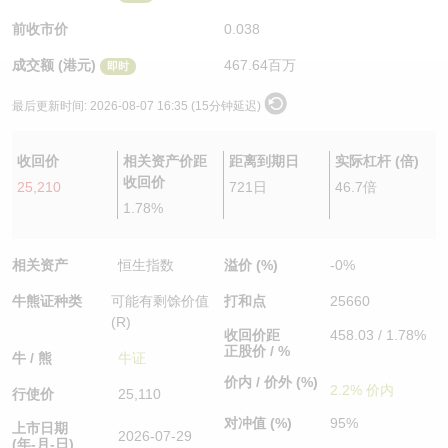
认股证/牛熊证日志
牛熊证到期结算价查找
中资ETFs溢价比较
前收市价
0.038
成交额 (港元)
467.64百万
即时
认股证文件及公告
牛熊证分析仪
AH 股价对照
最后更新时间:
2026-08-07 16:35 (15分钟延迟)
认股证文件及公告 (瑞信)
牛熊证速算机
即市板块表现
收回价
相关资产价距
距离到期日
实际杠杆 (倍)
牛熊证文件及公告
ADR
收回价
25,210
721日
46.7倍
1.78%
牛熊证文件及公告 (瑞信)
收市竞价变化
相关资产
恒生指数
溢价 (%)
-0%
牛熊证种类
可能有剩馀价值
打和点
25660
(R)
收回价距
458.03 / 1.78%
正股价 / %
牛 / 熊
牛证
价内 / 价外 (%)
2.2% 价内
行使价
25,110
对冲值 (%)
95%
上市日期
2026-07-29
(年-月-日)