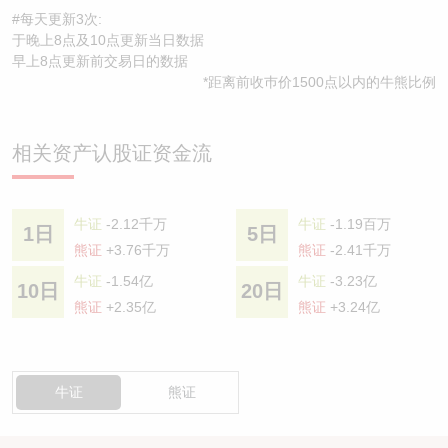
#每天更新3次:
于晚上8点及10点更新当日数据
早上8点更新前交易日的数据
*距离前收巿价1500点以内的牛熊比例
相关资产认股证资金流
牛证
-2.12千万
牛证
-1.19百万
1日
5日
熊证
+3.76千万
熊证
-2.41千万
牛证
-1.54亿
牛证
-3.23亿
10日
20日
熊证
+2.35亿
熊证
+3.24亿
牛证
熊证