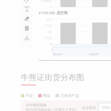
1,000亿
0
67438.HK 成交额
6亿
4.5亿
3亿
1.5亿
0
2026/07
2026/07
牛熊证街货分布图
牛证
熊证
已收回产品
对沖期指張数
过去图表
[括号内为相对前一交易日之变化]