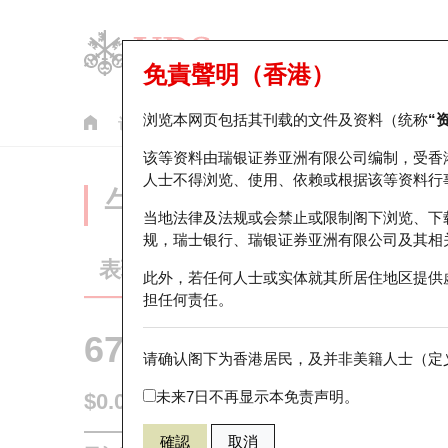
免責聲明（香港）
浏览本网页包括其刊载的文件及资料（统称
“
认股证
牛熊证
美股指数产品
轮证市场统计
该等资料由瑞银证券亚洲有限公司编制，受香
人士不得浏览、使用、依赖或根据该等资料行
牛熊证分析仪
当地法律及法规或会禁止或限制阁下浏览、下
规，瑞士银行、瑞银证券亚洲有限公司及其相
表现
街货统计
比较
此外，若任何人士或实体就其所居住地区提供
担任何责任。
67438 瑞银
牛证
请确认阁下为香港居民，及并非美籍人士（定义
HSI 恒生指
未来7日不再显示本免责声明。
$0.055
0.017
(+44.74%)
即时
確認
取消