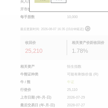
买入/卖出价
0.054
/
0.055
开市价
0.039
每手股数
10,000
最后更新时间:
2026-08-07 16:35 (15分钟延迟)
收回价
相关资产价距收回价
25,210
1.78%
相关资产
恒生指数
牛熊证种类
可能有剩馀价值 (R)
牛 / 熊
牛证
行使价
25,110
上市日期
(年-月-日)
2026-07-29
最后交易日
(年-月-日)
2028-07-27