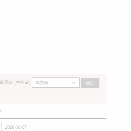
助图表 (牛熊证)
确定
72