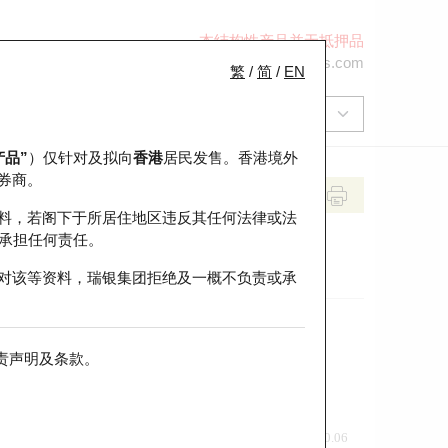
本结构性产品并无抵押品
+852 2971 6668
ol-hkwarrants@ubs.com
繁
/
简
/
EN
产品”
）仅针对及拟向
香港
居民发售。香港境外
券商。
料，若阁下于所居住地区违反其任何法律或法
承担任何责任。
对该等资料，瑞银集团拒绝及一概不负责或承
责声明及条款
。
前收市价
即市走势
0.06