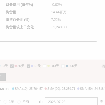
财务费用
(每年%)
-0.02%
街货量
14.44百万
街货百分比
(%)
7.22%
街货量较
上日变化
+2,240,000
10天
20天
50天
100天
250天
辅
定
668.03
SMA (10): 25,704.57
SMA (20): 25,259.71
SMA (50): 24,618.
度
1年
所有
由
至