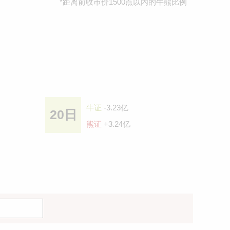
*距离前收巿价1500点以内的牛熊比例
牛证
-3.23亿
20日
熊证
+3.24亿