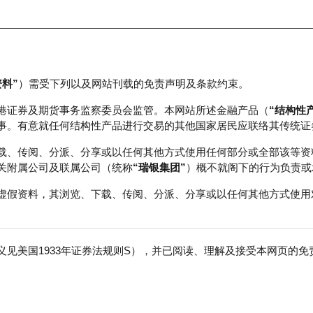
资料”
）需受下列以及网站刊载的免责声明及条款约束。
正股数据及市场统计
瑞银轮证教室
港证券及期货事务监察委员会监管。本网站所述金融产品（
“结构性
事。有意就任何结构性产品进行交易的其他国家居民应联络其传统证
载、传阅、分派、分享或以任何其他方式使用任何部分或全部该等资
关附属公司及联属公司（统称
“瑞银集团”
）概不就阁下的行为负责或
虚假资料，其浏览、下载、传阅、分派、分享或以任何其他方式使用
见美国1933年证券法规则S），并已阅读、理解及接受本网页的
数
免