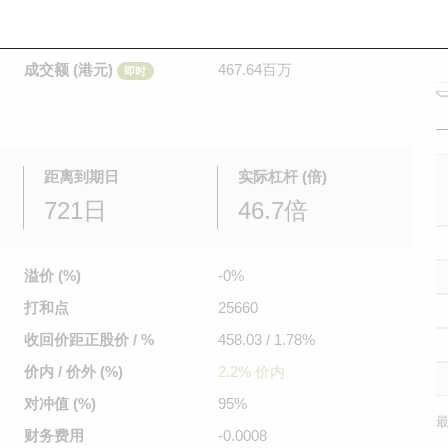
是日最高/最低价
0.056
/
0.03
即时
前收市价
0.038
成交额 (港元)
467.64百万
即时
距离到期日
实际杠杆 (倍)
721日
46.7倍
溢价 (%)
-0%
打和点
25660
收回价距
正股价 / %
458.03 / 1.78%
价内 / 价外 (%)
2.2% 价内
对冲值 (%)
95%
最
财务费用
-0.0008