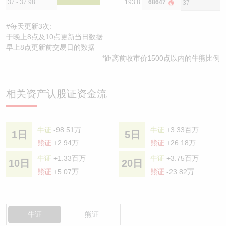
37 - 37.98
193.8
68647
37
#每天更新3次:
于晚上8点及10点更新当日数据
早上8点更新前交易日的数据
*距离前收巿价1500点以内的牛熊比例
相关资产认股证资金流
牛证
-98.51万
牛证
+3.33百万
1日
5日
熊证
+2.94万
熊证
+26.18万
牛证
+1.33百万
牛证
+3.75百万
10日
20日
熊证
+5.07万
熊证
-23.82万
牛证
熊证