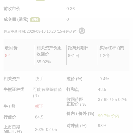
认股证/牛熊证日志
牛熊证到期结算价查找
中资ETFs溢价比较
前收市价
0.36
成交额 (港元)
0
即时
认股证文件及公告
牛熊证分析仪
AH 股价对照
最后更新时间:
2026-08-10 16:20 (15分钟延迟)
认股证文件及公告 (瑞信)
牛熊证速算机
即市板块表现
收回价
相关资产价距
距离到期日
实际杠杆 (倍)
牛熊证文件及公告
ADR
收回价
82
861日
1.2倍
85.02%
牛熊证文件及公告 (瑞信)
收市竞价变化
相关资产
快手
溢价 (%)
-9.4%
牛熊证种类
可能有剩馀价值
打和点
48.5
(R)
收回价距
37.68 / 85.02%
正股价 / %
牛 / 熊
熊证
价内 / 价外 (%)
90.7% 价内
行使价
84.5
对冲值 (%)
93%
上市日期
2026-02-05
(年-月-日)