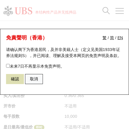
正股数据及市场统计
认股证分析仪
牛熊证分析仪
轮证市场统计
港股通资金流
瑞银轮证教室
认股证
牛熊证
本结构性产品并无抵押品
认股证搜寻
表现
图搜牛熊
表现
十大成交
港股通资金流
十大成交
瑞银轮证教室
牛熊证分析仪
瑞银认股证一览
街货统计
街货统计
十大升幅/跌幅
正股分析仪
持股比重
每月轮证大市专题
牛熊全景快搜
免責聲明（香港）
繁
/
简
/
EN
表现
街货统计
比较
请确认阁下为香港居民，及并非美籍人士（定义见美国1933年证
新发行瑞银认股证
比较
牛熊证搜寻
比较
十大认股证成交分布
二十大活跃股份
显示所有持股比重
轮证专栏
券法规则S），并已阅读、理解及接受本网页的
免责声明及条款
。
即将到期认股证
牛熊证街货分布图
十天股证占大市成交
恒指成份股
讲座及教育短片
55557 瑞银
熊证
未来7日不再显示本免责声明。
1024 快手
確認
取消
认股证到期结算价查找
正股牛熊证列表
资金流
国指成份股
认股证投资者教育
$0.36
即时
认股证分析仪
新发行瑞银牛熊证
街货统计
科指成份股
牛熊证投资者教育
买入/卖出价
0.36
/
0.365
开市价
不适用
认股证速算机
已收回牛熊证剩余价值
三十大平均引伸波幅
相关资产沽空
认股证牛熊证常问问题
每手股数
10,000
引伸波幅比较图
即将到期牛熊证
业绩及经济日历
是日最高/最低价
不适用
/
不适用
即时