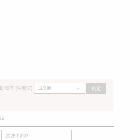
助图表 (牛熊证)
确定
72