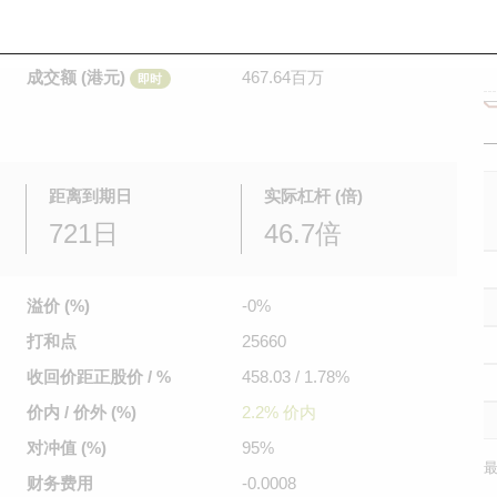
是日最高/最低价
0.056
/
0.03
即时
前收市价
0.038
成交额 (港元)
467.64百万
即时
距离到期日
实际杠杆 (倍)
721日
46.7倍
溢价 (%)
-0%
打和点
25660
收回价距
正股价 / %
458.03 / 1.78%
价内 / 价外 (%)
2.2% 价内
对冲值 (%)
95%
最
财务费用
-0.0008