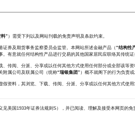
资料”
）需受下列以及网站刊载的免责声明及条款约束。
正股数据及市场统计
瑞银轮证教室
港证券及期货事务监察委员会监管。本网站所述金融产品（
“结构性
事。有意就任何结构性产品进行交易的其他国家居民应联络其传统证
载、传阅、分派、分享或以任何其他方式使用任何部分或全部该等资
关附属公司及联属公司（统称
“瑞银集团”
）概不就阁下的行为负责或
虚假资料，其浏览、下载、传阅、分派、分享或以任何其他方式使用
见美国1933年证券法规则S），并已阅读、理解及接受本网页的
数
免