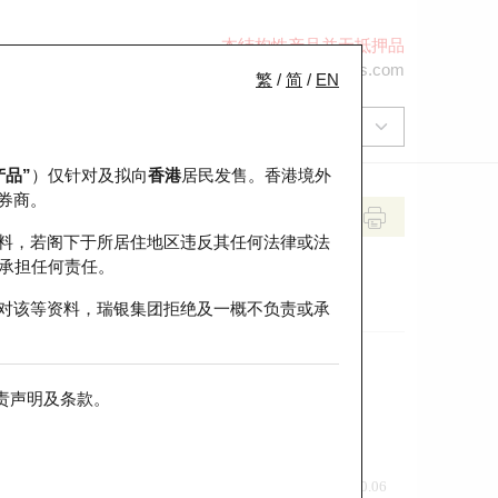
本结构性产品并无抵押品
+852 2971 6668
ol-hkwarrants@ubs.com
繁
/
简
/
EN
产品”
）仅针对及拟向
香港
居民发售。香港境外
券商。
料，若阁下于所居住地区违反其任何法律或法
承担任何责任。
对该等资料，瑞银集团拒绝及一概不负责或承
责声明及条款
。
前收市价
即市走势
0.06