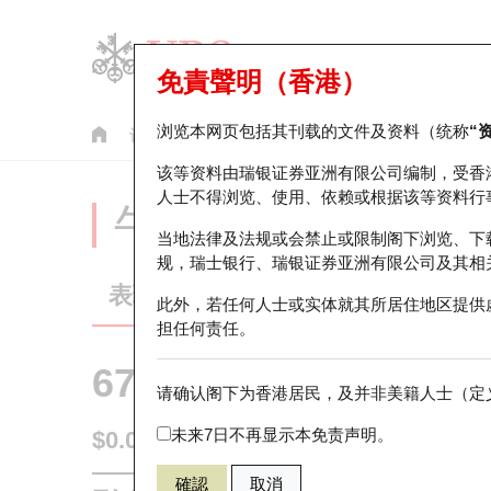
免責聲明（香港）
浏览本网页包括其刊载的文件及资料（统称
“
认股证
牛熊证
美股指数产品
轮证市场统计
该等资料由瑞银证券亚洲有限公司编制，受香
人士不得浏览、使用、依赖或根据该等资料行
牛熊证分析仪
当地法律及法规或会禁止或限制阁下浏览、下
规，瑞士银行、瑞银证券亚洲有限公司及其相
表现
街货统计
比较
此外，若任何人士或实体就其所居住地区提供
担任何责任。
67438 瑞银
牛证
请确认阁下为香港居民，及并非美籍人士（定义
HSI 恒生指
未来7日不再显示本免责声明。
$0.055
0.017
(+44.74%)
即时
確認
取消