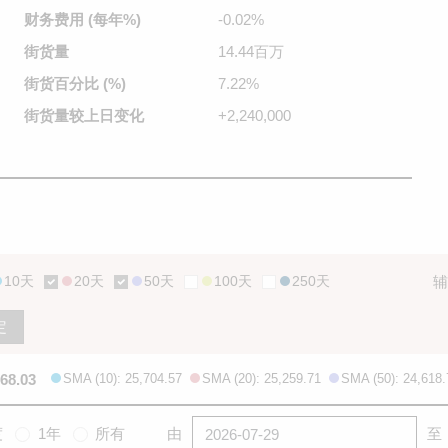
财务费用
(每年%)
-0.02%
街货量
14.44百万
街货百分比
(%)
7.22%
街货量较
上日变化
+2,240,000
10天
20天
50天
100天
250天
辅
定
668.03
SMA (10): 25,704.57
SMA (20): 25,259.71
SMA (50): 24,618.
度
1年
所有
由
至