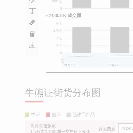
1,000亿
0
67438.HK 成交额
6亿
4.5亿
3亿
1.5亿
0
2026/07
2026/07
牛熊证街货分布图
牛证
熊证
已收回产品
对沖期指張数
过去图表
[括号内为相对前一交易日之变化]