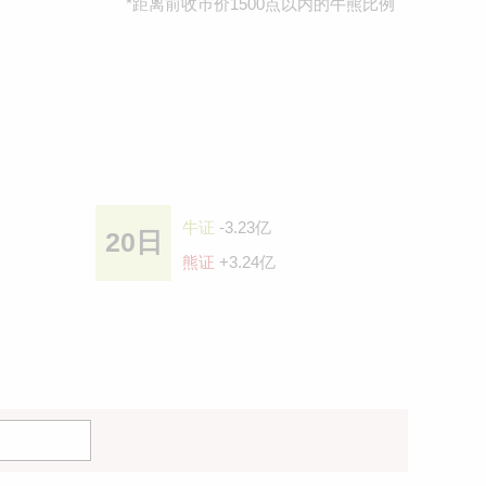
*距离前收巿价1500点以内的牛熊比例
牛证
-3.23亿
20日
熊证
+3.24亿