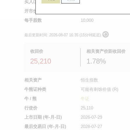
买入/卖出价
0.054
/
0.055
开市价
0.039
每手股数
10,000
最后更新时间:
2026-08-07 16:35 (15分钟延迟)
收回价
相关资产价距收回价
25,210
1.78%
相关资产
恒生指数
牛熊证种类
可能有剩馀价值 (R)
牛 / 熊
牛证
行使价
25,110
上市日期
(年-月-日)
2026-07-29
最后交易日
(年-月-日)
2028-07-27