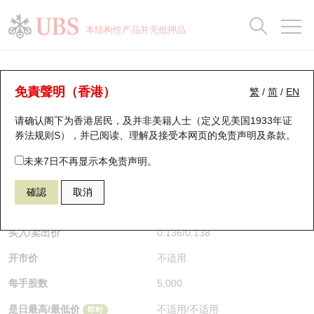
正股数据及市场统计
认股证分析仪
牛熊证分析仪
轮证市场统计
港股通资金流
瑞银轮证教室
认股证
牛熊证
本结构性产品并无抵押品
认股证搜寻
表现
图搜牛熊
表现
十大成交
港股通资金流
十大成交
瑞银轮证教室
牛熊证分析仪
瑞银认股证一览
街货统计
街货统计
十大升幅/跌幅
正股分析仪
持股比重
每月轮证大市专题
牛熊全景快搜
免責聲明（香港）
繁
/
简
/
EN
表现
街货统计
比较
请确认阁下为香港居民，及并非美籍人士（定义见美国1933年证
新发行瑞银认股证
比较
牛熊证搜寻
比较
十大认股证成交分布
二十大活跃股份
显示所有持股比重
轮证专栏
券法规则S），并已阅读、理解及接受本网页的
免责声明及条款
。
即将到期认股证
牛熊证街货分布图
十天股证占大市成交
恒指成份股
讲座及教育短片
54963 瑞银
牛证
未来7日不再显示本免责声明。
0883 中国海洋石油
確認
取消
认股证到期结算价查找
正股牛熊证列表
资金流
国指成份股
认股证投资者教育
$0.136
0.01
(+7.94%)
即时
认股证分析仪
新发行瑞银牛熊证
街货统计
科指成份股
牛熊证投资者教育
买入/卖出价
0.136
/
0.138
开市价
不适用
认股证速算机
已收回牛熊证剩余价值
三十大平均引伸波幅
相关资产沽空
认股证牛熊证常问问题
每手股数
5,000
引伸波幅比较图
即将到期牛熊证
业绩及经济日历
是日最高/最低价
不适用
/
不适用
即时