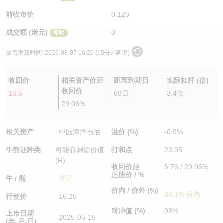
认股证/牛熊证日志
牛熊证到期结算价查找
中资ETFs溢价比较
前收市价
0.126
成交额 (港元)
0
即时
认股证文件及公告
牛熊证分析仪
AH 股价对照
最后更新时间:
2026-08-07 16:20 (15分钟延迟)
认股证文件及公告 (瑞信)
牛熊证速算机
即市板块表现
收回价
相关资产价距
距离到期日
实际杠杆 (倍)
牛熊证文件及公告
ADR
收回价
16.5
68日
3.4倍
29.06%
牛熊证文件及公告 (瑞信)
收市竞价变化
相关资产
中国海洋石油
溢价 (%)
-0.9%
牛熊证种类
可能有剩馀价值
打和点
23.05
(R)
收回价距
6.76 / 29.06%
正股价 / %
牛 / 熊
牛证
价内 / 价外 (%)
30.1% 价内
行使价
16.25
对冲值 (%)
98%
上市日期
2025-05-15
(年-月-日)