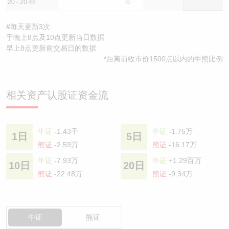
20 - 20.48
0
#每天更新3次:
于晚上8点及10点更新当日数据
早上8点更新前交易日的数据
*距离前收巿价1500点以内的牛熊比例
相关资产认股证资金流
牛证
-1.43千
牛证
-1.75万
1日
5日
熊证
-2.59万
熊证
-16.17万
牛证
-7.93万
牛证
+1.29百万
10日
20日
熊证
-22.48万
熊证
-9.34万
牛证
熊证