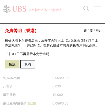
正股数据及市场统计
认股证分析仪
牛熊证分析仪
轮证市场统计
港股通资金流
瑞银轮证教室
认股证
牛熊证
本结构性产品并无抵押品
认股证搜寻
表现
图搜牛熊
表现
十大成交
港股通资金流
十大成交
瑞银轮证教室
牛熊证分析仪
瑞银认股证一览
街货统计
街货统计
十大升幅/跌幅
正股分析仪
持股比重
每月轮证大市专题
牛熊全景快搜
免責聲明（香港）
繁
/
简
/
EN
表现
街货统计
比较
请确认阁下为香港居民，及并非美籍人士（定义见美国1933年证
新发行瑞银认股证
比较
牛熊证搜寻
比较
十大认股证成交分布
二十大活跃股份
显示所有持股比重
轮证专栏
券法规则S），并已阅读、理解及接受本网页的
免责声明及条款
。
即将到期认股证
牛熊证街货分布图
十天股证占大市成交
恒指成份股
讲座及教育短片
67438 瑞银
牛证
未来7日不再显示本免责声明。
HSI 恒生指数
確認
取消
认股证到期结算价查找
正股牛熊证列表
资金流
国指成份股
认股证投资者教育
$0.055
0.017
(+44.74%)
即时
认股证分析仪
新发行瑞银牛熊证
街货统计
科指成份股
牛熊证投资者教育
买入/卖出价
0.054
/
0.055
开市价
0.039
认股证速算机
已收回牛熊证剩余价值
三十大平均引伸波幅
相关资产沽空
认股证牛熊证常问问题
每手股数
10,000
引伸波幅比较图
即将到期牛熊证
业绩及经济日历
是日最高/最低价
0.056
/
0.03
即时