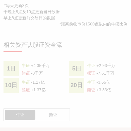
#每天更新3次:
于晚上8点及10点更新当日数据
早上8点更新前交易日的数据
*距离前收巿价1500点以内的牛熊比例
相关资产认股证资金流
牛证
+4.35千万
牛证
+2.93千万
1日
5日
熊证
-8千万
熊证
-7.61千万
牛证
-1.17亿
牛证
-3.65亿
10日
20日
熊证
+1.37亿
熊证
+3.33亿
牛证
熊证