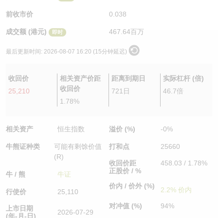
认股证/牛熊证日志
牛熊证到期结算价查找
中资ETFs溢价比较
前收市价
0.038
成交额 (港元)
467.64百万
即时
认股证文件及公告
牛熊证分析仪
AH 股价对照
最后更新时间:
2026-08-07 16:20 (15分钟延迟)
认股证文件及公告 (瑞信)
牛熊证速算机
即市板块表现
收回价
相关资产价距
距离到期日
实际杠杆 (倍)
牛熊证文件及公告
ADR
收回价
25,210
721日
46.7倍
1.78%
牛熊证文件及公告 (瑞信)
收市竞价变化
相关资产
恒生指数
溢价 (%)
-0%
牛熊证种类
可能有剩馀价值
打和点
25660
(R)
收回价距
458.03 / 1.78%
正股价 / %
牛 / 熊
牛证
价内 / 价外 (%)
2.2% 价内
行使价
25,110
对冲值 (%)
94%
上市日期
2026-07-29
(年-月-日)