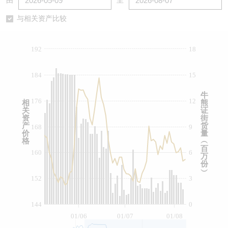
由
至
认股证/牛熊证日志
牛熊证到期结算价查找
中资ETFs溢价比较
与相关资产比较
认股证文件及公告
牛熊证分析仪
AH 股价对照
192
18
认股证文件及公告 (瑞信)
牛熊证速算机
即市板块表现
184
15
牛熊证文件及公告
ADR
牛
176
12
相
熊
关
证
牛熊证文件及公告 (瑞信)
收市竞价变化
资
街
产
货
168
9
价
量
格
︵
百
160
6
万
份
︶
152
3
144
0
01/06
01/07
01/08