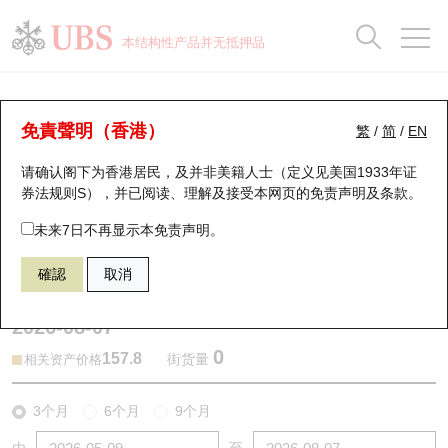
正股数据及市场统计
认股证分析仪
牛熊证分析仪
轮证市场统计
港股通资金流
瑞银轮证教室
认股证
牛熊证
本结构性产品并无抵押品
认股证搜寻
表现
图搜牛熊
表现
十大成交
港股通资金流
十大成交
瑞银轮证教室
牛熊证分析仪
瑞银认股证一览
街货统计
街货统计
十大升幅/跌幅
正股分析仪
持股比重
每月轮证大市专题
牛熊全景快搜
免責聲明（香港）
繁
/
简
/
EN
表现
街货统计
比较
请确认阁下为香港居民，及并非美籍人士（定义见美国1933年证
新发行瑞银认股证
比较
牛熊证搜寻
比较
十大认股证成交分布
二十大活跃股份
显示所有持股比重
轮证专栏
券法规则S），并已阅读、理解及接受本网页的
免责声明及条款
。
即将到期认股证
牛熊证街货分布图
十天股证占大市成交
恒指成份股
讲座及教育短片
68673 瑞银
牛证
未来7日不再显示本免责声明。
9992 泡泡玛特
確認
取消
认股证到期结算价查找
正股牛熊证列表
资金流
国指成份股
认股证投资者教育
2026-08-07
认股证分析仪
新发行瑞银牛熊证
街货统计
科指成份股
牛熊证投资者教育
0
157.8
街货量
相关资产价格
认股证速算机
已收回牛熊证剩余价值
三十大平均引伸波幅
相关资产沽空
认股证牛熊证常问问题
3个月
6个月
9个月
引伸波幅比较图
即将到期牛熊证
业绩及经济日历