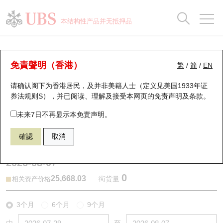
正股数据及市场统计
认股证分析仪
牛熊证分析仪
轮证市场统计
港股通资金流
瑞银轮证教室
认股证
牛熊证
本结构性产品并无抵押品
认股证搜寻
表现
图搜牛熊
表现
十大成交
港股通资金流
十大成交
瑞银轮证教室
牛熊证分析仪
瑞银认股证一览
街货统计
街货统计
十大升幅/跌幅
正股分析仪
持股比重
每月轮证大市专题
牛熊全景快搜
免責聲明（香港）
繁
/
简
/
EN
表现
街货统计
比较
请确认阁下为香港居民，及并非美籍人士（定义见美国1933年证
新发行瑞银认股证
比较
牛熊证搜寻
比较
十大认股证成交分布
二十大活跃股份
显示所有持股比重
轮证专栏
券法规则S），并已阅读、理解及接受本网页的
免责声明及条款
。
即将到期认股证
牛熊证街货分布图
十天股证占大市成交
恒指成份股
讲座及教育短片
67438 瑞银
牛证
未来7日不再显示本免责声明。
HSI 恒生指数
確認
取消
认股证到期结算价查找
正股牛熊证列表
资金流
国指成份股
认股证投资者教育
2026-08-07
认股证分析仪
新发行瑞银牛熊证
街货统计
科指成份股
牛熊证投资者教育
0
25,668.03
街货量
相关资产价格
认股证速算机
已收回牛熊证剩余价值
三十大平均引伸波幅
相关资产沽空
认股证牛熊证常问问题
3个月
6个月
9个月
引伸波幅比较图
即将到期牛熊证
业绩及经济日历