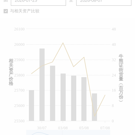
由
至
认股证/牛熊证日志
牛熊证到期结算价查找
中资ETFs溢价比较
与相关资产比较
认股证文件及公告
牛熊证分析仪
AH 股价对照
26100
48
认股证文件及公告 (瑞信)
牛熊证速算机
即市板块表现
26000
40
牛熊证文件及公告
ADR
牛
25900
32
相
熊
关
证
牛熊证文件及公告 (瑞信)
收市竞价变化
资
街
产
货
25800
24
价
量
格
︵
百
25700
16
万
份
︶
25600
8
25500
0
30/07
03/08
05/08
07/08