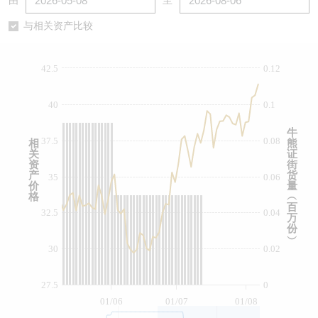
由
至
认股证/牛熊证日志
牛熊证到期结算价查找
中资ETFs溢价比较
与相关资产比较
认股证文件及公告
牛熊证分析仪
AH 股价对照
42.5
0.12
认股证文件及公告 (瑞信)
牛熊证速算机
即市板块表现
40
0.1
牛熊证文件及公告
ADR
牛
37.5
0.08
相
熊
关
证
牛熊证文件及公告 (瑞信)
收市竞价变化
资
街
产
货
35
0.06
价
量
格
︵
百
32.5
0.04
万
份
︶
30
0.02
27.5
0
01/06
01/07
01/08