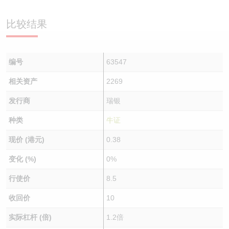
认股证/牛熊证日志
牛熊证到期结算价查找
中资ETFs溢价比较
比较结果
认股证文件及公告
牛熊证分析仪
AH 股价对照
编号
63547
认股证文件及公告 (瑞信)
牛熊证速算机
即市板块表现
相关资产
2269
牛熊证文件及公告
ADR
发行商
瑞银
牛熊证文件及公告 (瑞信)
收市竞价变化
种类
牛证
现价 (港元)
0.38
变化 (%)
0%
行使价
8.5
收回价
10
实际杠杆 (倍)
1.2倍