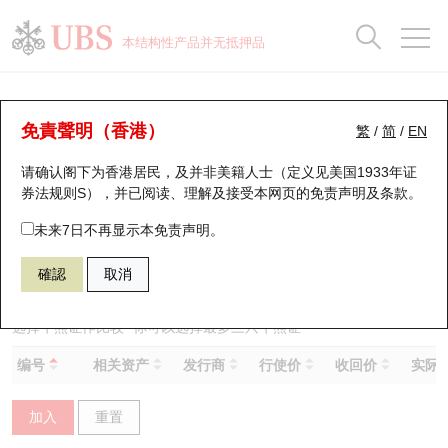
正股数据及市场统计
认股证分析仪
牛熊证分析仪
轮证市场统计
港股通资金流
瑞银轮证教室
认股证
牛熊证
本结构性产品并无抵押品
认股证搜寻
表现
图搜牛熊
表现
十大成交
港股通资金流
十大成交
瑞银轮证教室
牛熊证分析仪
瑞银认股证一览
街货统计
街货统计
十大升幅/跌幅
正股分析仪
持股比重
每月轮证大市专题
牛熊全景快搜
免責聲明（香港）
繁
/
简
/
EN
表现
街货统计
比较
请确认阁下为香港居民，及并非美籍人士（定义见美国1933年证
新发行瑞银认股证
比较
牛熊证搜寻
比较
十大认股证成交分布
二十大活跃股份
显示所有持股比重
轮证专栏
券法规则S），并已阅读、理解及接受本网页的
免责声明及条款
。
即将到期认股证
牛熊证街货分布图
十天股证占大市成交
恒指成份股
讲座及教育短片
63547 瑞银
牛证
未来7日不再显示本免责声明。
2269 药明生物
確認
取消
认股证到期结算价查找
正股牛熊证列表
资金流
国指成份股
认股证投资者教育
认股证分析仪
新发行瑞银牛熊证
街货统计
科指成份股
牛熊证投资者教育
选择牛熊证作比较 *你可以选择最多
三
只牛熊证
编号
相关资产
发行商
行使价
收回价
实际杠
认股证速算机
已收回牛熊证剩余价值
三十大平均引伸波幅
相关资产沽空
认股证牛熊证常问问题
加入
重置
引伸波幅比较图
即将到期牛熊证
业绩及经济日历