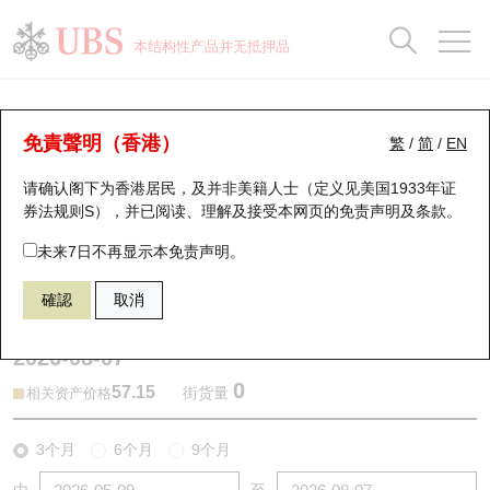
正股数据及市场统计
认股证分析仪
牛熊证分析仪
轮证市场统计
港股通资金流
瑞银轮证教室
认股证
牛熊证
本结构性产品并无抵押品
认股证搜寻
表现
图搜牛熊
表现
十大成交
港股通资金流
十大成交
瑞银轮证教室
牛熊证分析仪
瑞银认股证一览
街货统计
街货统计
十大升幅/跌幅
正股分析仪
持股比重
每月轮证大市专题
牛熊全景快搜
免責聲明（香港）
繁
/
简
/
EN
表现
街货统计
比较
请确认阁下为香港居民，及并非美籍人士（定义见美国1933年证
新发行瑞银认股证
比较
牛熊证搜寻
比较
十大认股证成交分布
二十大活跃股份
显示所有持股比重
轮证专栏
券法规则S），并已阅读、理解及接受本网页的
免责声明及条款
。
即将到期认股证
牛熊证街货分布图
十天股证占大市成交
恒指成份股
讲座及教育短片
61417 瑞银
熊证
未来7日不再显示本免责声明。
2318 中国平安
確認
取消
认股证到期结算价查找
正股牛熊证列表
资金流
国指成份股
认股证投资者教育
2026-08-07
认股证分析仪
新发行瑞银牛熊证
街货统计
科指成份股
牛熊证投资者教育
0
57.15
街货量
相关资产价格
认股证速算机
已收回牛熊证剩余价值
三十大平均引伸波幅
相关资产沽空
认股证牛熊证常问问题
3个月
6个月
9个月
引伸波幅比较图
即将到期牛熊证
业绩及经济日历