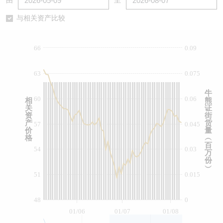
由
至
认股证/牛熊证日志
牛熊证到期结算价查找
中资ETFs溢价比较
与相关资产比较
认股证文件及公告
牛熊证分析仪
AH 股价对照
66
0.09
认股证文件及公告 (瑞信)
牛熊证速算机
即市板块表现
63
0.075
牛熊证文件及公告
ADR
牛
60
0.06
相
熊
关
证
牛熊证文件及公告 (瑞信)
收市竞价变化
资
街
产
货
57
0.045
价
量
格
︵
百
54
0.03
万
份
︶
51
0.015
48
0
01/06
01/07
01/08