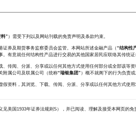
资料”
）需受下列以及网站刊载的免责声明及条款约束。
正股数据及市场统计
瑞银轮证教室
港证券及期货事务监察委员会监管。本网站所述金融产品（
“结构性
事。有意就任何结构性产品进行交易的其他国家居民应联络其传统证
载、传阅、分派、分享或以任何其他方式使用任何部分或全部该等资
关附属公司及联属公司（统称
“瑞银集团”
）概不就阁下的行为负责或
虚假资料，其浏览、下载、传阅、分派、分享或以任何其他方式使用
见美国1933年证券法规则S），并已阅读、理解及接受本网页的
安
免
行商
行使价
收回价