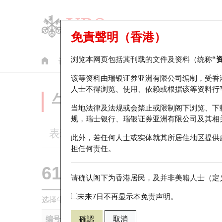
免責聲明（香港）
浏览本网页包括其刊载的文件及资料（统称
“
认股证
牛熊证
美股指数产品
轮证市场统计
该等资料由瑞银证券亚洲有限公司编制，受香
人士不得浏览、使用、依赖或根据该等资料行
牛熊证分析仪
当地法律及法规或会禁止或限制阁下浏览、下
规，瑞士银行、瑞银证券亚洲有限公司及其相
表现
街货统计
比较
此外，若任何人士或实体就其所居住地区提供
担任何责任。
61417 瑞银
熊证
请确认阁下为香港居民，及并非美籍人士（定义
2318 中国平
未来7日不再显示本免责声明。
选择牛熊证作比较 *你可以选择最多
五
只牛熊证
编号
確認
取消
相关资产
发