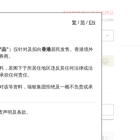
本结构性产品并无抵押品
+852 2971 6668
ol-hkwarrants@ubs.com
繁
/
简
/
EN
产品”
）仅针对及拟向
香港
居民发售。香港境外
券商。
料，若阁下于所居住地区违反其任何法律或法
承担任何责任。
对该等资料，瑞银集团拒绝及一概不负责或承
责声明及条款
。
实际杠杆 (倍)
到期日 (年-月-日)