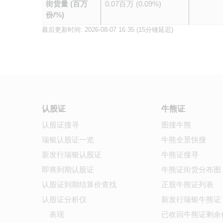
街货量 (百万
0.07百万 (0.09%)
份/%)
最后更新时间:
2026-08-07 16:35
(15分锺延迟)
认股证
牛熊证
认股证搜寻
图搜牛熊
瑞银认股证一览
牛熊全景快搜
新发行瑞银认股证
牛熊证搜寻
即将到期认股证
牛熊证街货分布图
认股证到期结算价查找
正股牛熊证列表
认股证分析仪
新发行瑞银牛熊证
表现
已收回牛熊证剩余