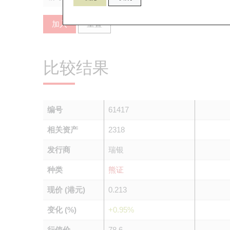
加入
重置
比较结果
编号
61417
相关资产
2318
发行商
瑞银
种类
熊证
现价 (港元)
0.213
变化 (%)
+0.95%
行使价
78.6