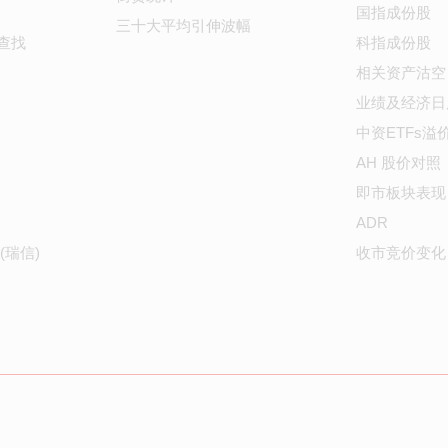
国指成份股
三十大平均引伸波幅
查找
科指成份股
相关资产沽空
业绩及经济日
中资ETFs溢
AH 股价对照
即市板块表现
ADR
(瑞信)
收市竞价变化