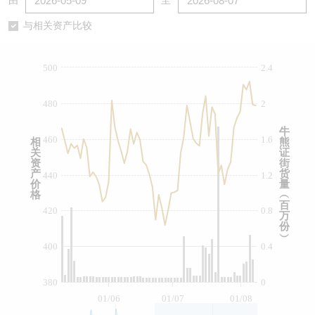
由
至
认股证/牛熊证日志
牛熊证到期结算价查找
中资ETFs溢价比较
与相关资产比较
认股证文件及公告
牛熊证分析仪
AH 股价对照
500
2.4
认股证文件及公告 (瑞信)
牛熊证速算机
即市板块表现
480
2
牛熊证文件及公告
ADR
牛
460
1.6
相
熊
关
证
牛熊证文件及公告 (瑞信)
收市竞价变化
资
街
产
货
440
1.2
价
量
格
︵
百
420
0.8
万
份
︶
400
0.4
380
0
01/06
01/07
01/08