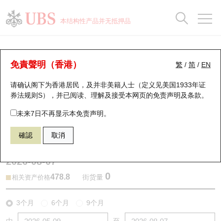
正股数据及市场统计
认股证分析仪
牛熊证分析仪
轮证市场统计
港股通资金流
瑞银轮证教室
认股证
牛熊证
本结构性产品并无抵押品
认股证搜寻
表现
图搜牛熊
表现
十大成交
港股通资金流
十大成交
瑞银轮证教室
牛熊证分析仪
瑞银认股证一览
街货统计
街货统计
十大升幅/跌幅
正股分析仪
持股比重
每月轮证大市专题
牛熊全景快搜
免責聲明（香港）
繁
/
简
/
EN
表现
街货统计
比较
请确认阁下为香港居民，及并非美籍人士（定义见美国1933年证
新发行瑞银认股证
比较
牛熊证搜寻
比较
十大认股证成交分布
二十大活跃股份
显示所有持股比重
轮证专栏
券法规则S），并已阅读、理解及接受本网页的
免责声明及条款
。
即将到期认股证
牛熊证街货分布图
十天股证占大市成交
恒指成份股
讲座及教育短片
57563 瑞银
熊证
未来7日不再显示本免责声明。
0700 腾讯控股
確認
取消
认股证到期结算价查找
正股牛熊证列表
资金流
国指成份股
认股证投资者教育
2026-08-07
认股证分析仪
新发行瑞银牛熊证
街货统计
科指成份股
牛熊证投资者教育
0
478.8
街货量
相关资产价格
认股证速算机
已收回牛熊证剩余价值
三十大平均引伸波幅
相关资产沽空
认股证牛熊证常问问题
3个月
6个月
9个月
引伸波幅比较图
即将到期牛熊证
业绩及经济日历