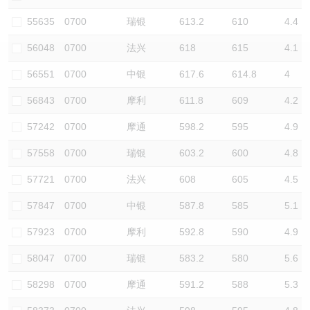
认股证/牛熊证日志
牛熊证到期结算价查找
中资ETFs溢价比较
55635
0700
瑞银
613.2
610
4.4
56048
0700
法兴
618
615
4.1
认股证文件及公告
牛熊证分析仪
AH 股价对照
56551
0700
中银
617.6
614.8
4
认股证文件及公告 (瑞信)
牛熊证速算机
即市板块表现
56843
0700
摩利
611.8
609
4.2
牛熊证文件及公告
ADR
57242
0700
摩通
598.2
595
4.9
57558
0700
瑞银
603.2
600
4.8
牛熊证文件及公告 (瑞信)
收市竞价变化
57721
0700
法兴
608
605
4.5
57847
0700
中银
587.8
585
5.1
57923
0700
摩利
592.8
590
4.9
58047
0700
瑞银
583.2
580
5.6
58298
0700
摩通
591.2
588
5.3