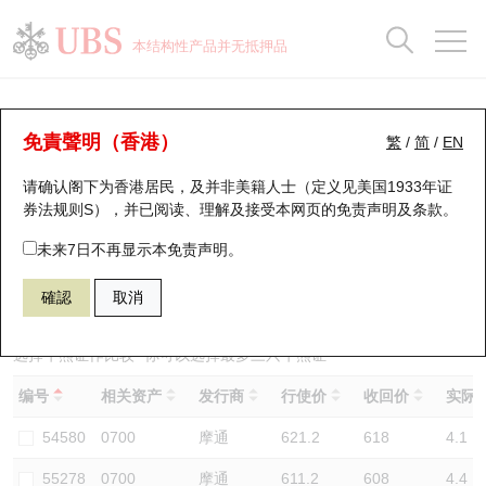
正股数据及市场统计
认股证分析仪
牛熊证分析仪
轮证市场统计
港股通资金流
瑞银轮证教室
认股证
牛熊证
本结构性产品并无抵押品
认股证搜寻
表现
图搜牛熊
表现
十大成交
港股通资金流
十大成交
瑞银轮证教室
牛熊证分析仪
瑞银认股证一览
街货统计
街货统计
十大升幅/跌幅
正股分析仪
持股比重
每月轮证大市专题
牛熊全景快搜
免責聲明（香港）
繁
/
简
/
EN
表现
街货统计
比较
请确认阁下为香港居民，及并非美籍人士（定义见美国1933年证
新发行瑞银认股证
比较
牛熊证搜寻
比较
十大认股证成交分布
二十大活跃股份
显示所有持股比重
轮证专栏
券法规则S），并已阅读、理解及接受本网页的
免责声明及条款
。
即将到期认股证
牛熊证街货分布图
十天股证占大市成交
恒指成份股
讲座及教育短片
57563 瑞银
熊证
未来7日不再显示本免责声明。
0700 腾讯控股
確認
取消
认股证到期结算价查找
正股牛熊证列表
资金流
国指成份股
认股证投资者教育
认股证分析仪
新发行瑞银牛熊证
街货统计
科指成份股
牛熊证投资者教育
选择牛熊证作比较 *你可以选择最多
三
只牛熊证
编号
相关资产
发行商
行使价
收回价
实际杠
认股证速算机
已收回牛熊证剩余价值
三十大平均引伸波幅
相关资产沽空
认股证牛熊证常问问题
54580
0700
摩通
621.2
618
4.1
引伸波幅比较图
即将到期牛熊证
业绩及经济日历
55278
0700
摩通
611.2
608
4.4