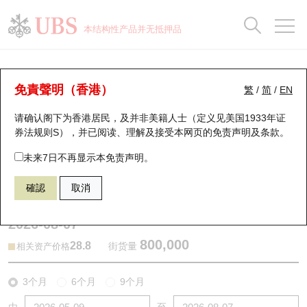
正股数据及市场统计
认股证分析仪
牛熊证分析仪
轮证市场统计
港股通资金流
瑞银轮证教室
认股证
牛熊证
本结构性产品并无抵押品
认股证搜寻
表现
图搜牛熊
表现
十大成交
港股通资金流
十大成交
瑞银轮证教室
牛熊证分析仪
瑞银认股证一览
街货统计
街货统计
十大升幅/跌幅
正股分析仪
持股比重
每月轮证大市专题
牛熊全景快搜
免責聲明（香港）
繁
/
简
/
EN
表现
街货统计
比较
请确认阁下为香港居民，及并非美籍人士（定义见美国1933年证
新发行瑞银认股证
比较
牛熊证搜寻
比较
十大认股证成交分布
二十大活跃股份
显示所有持股比重
轮证专栏
券法规则S），并已阅读、理解及接受本网页的
免责声明及条款
。
即将到期认股证
牛熊证街货分布图
十天股证占大市成交
恒指成份股
讲座及教育短片
57479 摩通
牛证
未来7日不再显示本免责声明。
2628 中国人寿
確認
取消
认股证到期结算价查找
正股牛熊证列表
资金流
国指成份股
认股证投资者教育
2026-08-07
认股证分析仪
新发行瑞银牛熊证
街货统计
科指成份股
牛熊证投资者教育
800,000
28.8
街货量
相关资产价格
认股证速算机
已收回牛熊证剩余价值
三十大平均引伸波幅
相关资产沽空
认股证牛熊证常问问题
3个月
6个月
9个月
引伸波幅比较图
即将到期牛熊证
业绩及经济日历