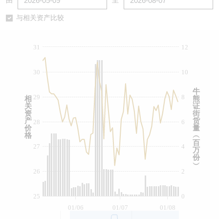
由
至
认股证/牛熊证日志
牛熊证到期结算价查找
中资ETFs溢价比较
与相关资产比较
认股证文件及公告
牛熊证分析仪
AH 股价对照
31
12
认股证文件及公告 (瑞信)
牛熊证速算机
即市板块表现
30
10
牛熊证文件及公告
ADR
牛
29
8
相
熊
关
证
牛熊证文件及公告 (瑞信)
收市竞价变化
资
街
产
货
28
6
价
量
格
︵
百
27
4
万
份
︶
26
2
25
0
01/06
01/07
01/08