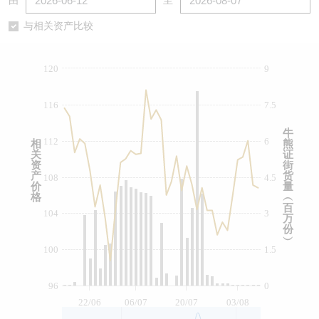
由
至
认股证/牛熊证日志
牛熊证到期结算价查找
中资ETFs溢价比较
与相关资产比较
认股证文件及公告
牛熊证分析仪
AH 股价对照
120
9
认股证文件及公告 (瑞信)
牛熊证速算机
即市板块表现
116
7.5
牛熊证文件及公告
ADR
牛
112
6
相
熊
关
证
牛熊证文件及公告 (瑞信)
收市竞价变化
资
街
产
货
108
4.5
价
量
格
︵
百
104
3
万
份
︶
100
1.5
96
0
22/06
06/07
20/07
03/08