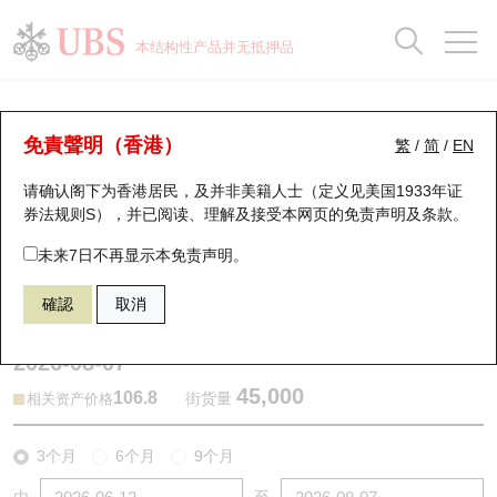
正股数据及市场统计
认股证分析仪
牛熊证分析仪
轮证市场统计
港股通资金流
瑞银轮证教室
认股证
牛熊证
本结构性产品并无抵押品
认股证搜寻
表现
图搜牛熊
表现
十大成交
港股通资金流
十大成交
瑞银轮证教室
牛熊证分析仪
瑞银认股证一览
街货统计
街货统计
十大升幅/跌幅
正股分析仪
持股比重
每月轮证大市专题
牛熊全景快搜
免責聲明（香港）
繁
/
简
/
EN
表现
街货统计
比较
请确认阁下为香港居民，及并非美籍人士（定义见美国1933年证
新发行瑞银认股证
比较
牛熊证搜寻
比较
十大认股证成交分布
二十大活跃股份
显示所有持股比重
轮证专栏
券法规则S），并已阅读、理解及接受本网页的
免责声明及条款
。
即将到期认股证
牛熊证街货分布图
十天股证占大市成交
恒指成份股
讲座及教育短片
56478 瑞银
熊证
未来7日不再显示本免责声明。
9888 百度股份有限公司
確認
取消
认股证到期结算价查找
正股牛熊证列表
资金流
国指成份股
认股证投资者教育
2026-08-07
认股证分析仪
新发行瑞银牛熊证
街货统计
科指成份股
牛熊证投资者教育
45,000
106.8
街货量
相关资产价格
认股证速算机
已收回牛熊证剩余价值
三十大平均引伸波幅
相关资产沽空
认股证牛熊证常问问题
3个月
6个月
9个月
引伸波幅比较图
即将到期牛熊证
业绩及经济日历