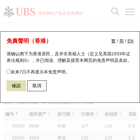
正股数据及市场统计
认股证分析仪
牛熊证分析仪
轮证市场统计
港股通资金流
瑞银轮证教室
认股证
牛熊证
本结构性产品并无抵押品
认股证搜寻
表现
图搜牛熊
表现
十大成交
港股通资金流
十大成交
瑞银轮证教室
牛熊证分析仪
瑞银认股证一览
街货统计
街货统计
十大升幅/跌幅
正股分析仪
持股比重
每月轮证大市专题
牛熊全景快搜
免責聲明（香港）
繁
/
简
/
EN
表现
街货统计
比较
请确认阁下为香港居民，及并非美籍人士（定义见美国1933年证
新发行瑞银认股证
比较
牛熊证搜寻
比较
十大认股证成交分布
二十大活跃股份
显示所有持股比重
轮证专栏
券法规则S），并已阅读、理解及接受本网页的
免责声明及条款
。
即将到期认股证
牛熊证街货分布图
十天股证占大市成交
恒指成份股
讲座及教育短片
56478 瑞银
熊证
未来7日不再显示本免责声明。
9888 百度股份有限公司
確認
取消
认股证到期结算价查找
正股牛熊证列表
资金流
国指成份股
认股证投资者教育
认股证分析仪
新发行瑞银牛熊证
街货统计
科指成份股
牛熊证投资者教育
选择牛熊证作比较 *你可以选择最多
三
只牛熊证
编号
相关资产
发行商
行使价
收回价
实际杠
认股证速算机
已收回牛熊证剩余价值
三十大平均引伸波幅
相关资产沽空
认股证牛熊证常问问题
55828
9888
华泰
127
125
5.9
引伸波幅比较图
即将到期牛熊证
业绩及经济日历
56003
9888
摩通
130
128
5.2