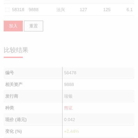
认股证/牛熊证日志
牛熊证到期结算价查找
中资ETFs溢价比较
58318
9888
法兴
127
125
6.1
认股证文件及公告
牛熊证分析仪
AH 股价对照
加入
重置
认股证文件及公告 (瑞信)
牛熊证速算机
即市板块表现
比较结果
牛熊证文件及公告
ADR
牛熊证文件及公告 (瑞信)
收市竞价变化
编号
56478
相关资产
9888
发行商
瑞银
种类
熊证
现价 (港元)
0.042
变化 (%)
+2.44%