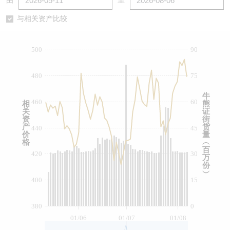
由
至
认股证/牛熊证日志
牛熊证到期结算价查找
中资ETFs溢价比较
与相关资产比较
认股证文件及公告
牛熊证分析仪
AH 股价对照
500
90
认股证文件及公告 (瑞信)
牛熊证速算机
即市板块表现
480
75
牛熊证文件及公告
ADR
牛
460
60
相
熊
关
证
牛熊证文件及公告 (瑞信)
收市竞价变化
资
街
产
货
440
45
价
量
格
︵
百
420
30
万
份
︶
400
15
380
0
01/06
01/07
01/08