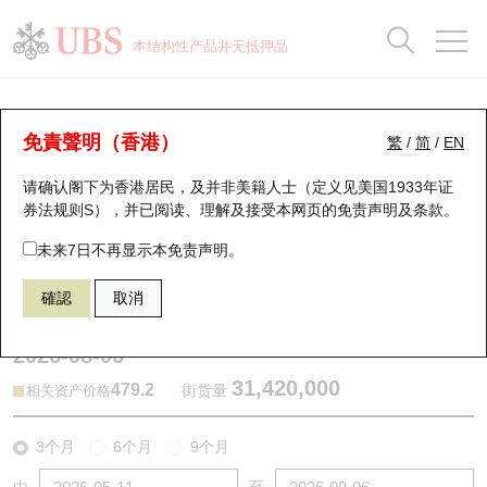
正股数据及市场统计
认股证分析仪
牛熊证分析仪
轮证市场统计
港股通资金流
瑞银轮证教室
认股证
牛熊证
本结构性产品并无抵押品
认股证搜寻
表现
图搜牛熊
表现
十大成交
港股通资金流
十大成交
瑞银轮证教室
牛熊证分析仪
瑞银认股证一览
街货统计
街货统计
十大升幅/跌幅
正股分析仪
持股比重
每月轮证大市专题
牛熊全景快搜
免責聲明（香港）
繁
/
简
/
EN
表现
街货统计
比较
请确认阁下为香港居民，及并非美籍人士（定义见美国1933年证
新发行瑞银认股证
比较
牛熊证搜寻
比较
十大认股证成交分布
二十大活跃股份
显示所有持股比重
轮证专栏
券法规则S），并已阅读、理解及接受本网页的
免责声明及条款
。
即将到期认股证
牛熊证街货分布图
十天股证占大市成交
恒指成份股
讲座及教育短片
54752 瑞银
牛证
未来7日不再显示本免责声明。
0700 腾讯控股
確認
取消
认股证到期结算价查找
正股牛熊证列表
资金流
国指成份股
认股证投资者教育
2026-08-06
认股证分析仪
新发行瑞银牛熊证
街货统计
科指成份股
牛熊证投资者教育
31,420,000
479.2
街货量
相关资产价格
认股证速算机
已收回牛熊证剩余价值
三十大平均引伸波幅
相关资产沽空
认股证牛熊证常问问题
3个月
6个月
9个月
引伸波幅比较图
即将到期牛熊证
业绩及经济日历