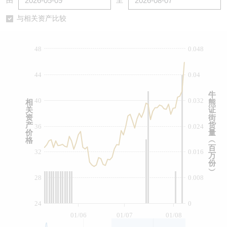
由
至
认股证/牛熊证日志
牛熊证到期结算价查找
中资ETFs溢价比较
与相关资产比较
认股证文件及公告
牛熊证分析仪
AH 股价对照
48
0.048
认股证文件及公告 (瑞信)
牛熊证速算机
即市板块表现
44
0.04
牛熊证文件及公告
ADR
牛
40
0.032
相
熊
关
证
牛熊证文件及公告 (瑞信)
收市竞价变化
资
街
产
货
36
0.024
价
量
格
︵
百
32
0.016
万
份
︶
28
0.008
24
0
01/06
01/07
01/08