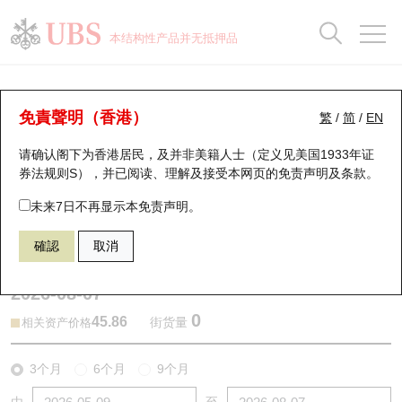
正股数据及市场统计
认股证分析仪
牛熊证分析仪
轮证市场统计
港股通资金流
瑞银轮证教室
认股证
牛熊证
本结构性产品并无抵押品
认股证搜寻
表现
图搜牛熊
表现
十大成交
港股通资金流
十大成交
瑞银轮证教室
牛熊证分析仪
瑞银认股证一览
街货统计
街货统计
十大升幅/跌幅
正股分析仪
持股比重
每月轮证大市专题
牛熊全景快搜
免責聲明（香港）
繁
/
简
/
EN
表现
街货统计
比较
请确认阁下为香港居民，及并非美籍人士（定义见美国1933年证
新发行瑞银认股证
比较
牛熊证搜寻
比较
十大认股证成交分布
二十大活跃股份
显示所有持股比重
轮证专栏
券法规则S），并已阅读、理解及接受本网页的
免责声明及条款
。
即将到期认股证
牛熊证街货分布图
十天股证占大市成交
恒指成份股
讲座及教育短片
54079 瑞银
熊证
未来7日不再显示本免责声明。
2269 药明生物
確認
取消
认股证到期结算价查找
正股牛熊证列表
资金流
国指成份股
认股证投资者教育
2026-08-07
认股证分析仪
新发行瑞银牛熊证
街货统计
科指成份股
牛熊证投资者教育
0
45.86
街货量
相关资产价格
认股证速算机
已收回牛熊证剩余价值
三十大平均引伸波幅
相关资产沽空
认股证牛熊证常问问题
3个月
6个月
9个月
引伸波幅比较图
即将到期牛熊证
业绩及经济日历