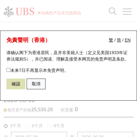
正股数据及市场统计
认股证分析仪
牛熊证分析仪
轮证市场统计
港股通资金流
瑞银轮证教室
认股证
牛熊证
本结构性产品并无抵押品
认股证搜寻
表现
图搜牛熊
表现
十大成交
港股通资金流
十大成交
瑞银轮证教室
牛熊证分析仪
瑞银认股证一览
街货统计
街货统计
十大升幅/跌幅
正股分析仪
持股比重
每月轮证大市专题
牛熊全景快搜
免責聲明（香港）
繁
/
简
/
EN
表现
街货统计
比较
请确认阁下为香港居民，及并非美籍人士（定义见美国1933年证
新发行瑞银认股证
比较
牛熊证搜寻
比较
十大认股证成交分布
二十大活跃股份
显示所有持股比重
轮证专栏
券法规则S），并已阅读、理解及接受本网页的
免责声明及条款
。
即将到期认股证
牛熊证街货分布图
十天股证占大市成交
恒指成份股
讲座及教育短片
67440 瑞银
牛证
未来7日不再显示本免责声明。
HSI 恒生指数
確認
取消
认股证到期结算价查找
正股牛熊证列表
资金流
国指成份股
认股证投资者教育
2026-08-06
认股证分析仪
新发行瑞银牛熊证
街货统计
科指成份股
牛熊证投资者教育
0
25,530.28
街货量
相关资产价格
认股证速算机
已收回牛熊证剩余价值
三十大平均引伸波幅
相关资产沽空
认股证牛熊证常问问题
3个月
6个月
9个月
引伸波幅比较图
即将到期牛熊证
业绩及经济日历