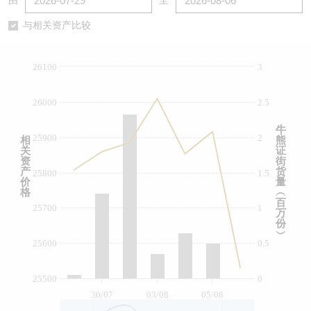
由
至
认股证/牛熊证日志
牛熊证到期结算价查找
中资ETFs溢价比较
与相关资产比较
认股证文件及公告
牛熊证分析仪
AH 股价对照
26100
3
认股证文件及公告 (瑞信)
牛熊证速算机
即市板块表现
26000
2.5
牛熊证文件及公告
ADR
牛
25900
2
相
熊
关
证
牛熊证文件及公告 (瑞信)
收市竞价变化
资
街
产
货
25800
1.5
价
量
格
︵
百
25700
1
万
份
︶
25600
0.5
25500
0
30/07
03/08
05/08