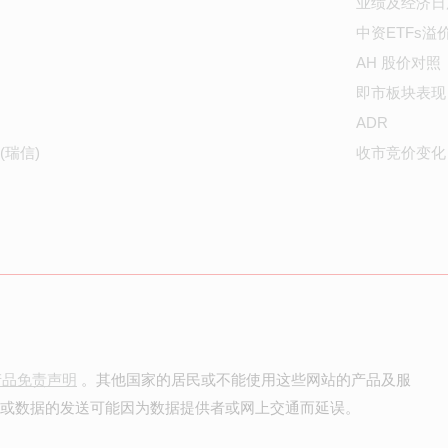
业绩及经济日
中资ETFs溢
AH 股价对照
即市板块表现
ADR
(瑞信)
收市竞价变化
产品免责声明
。其他国家的居民或不能使用这些网站的产品及服
价或数据的发送可能因为数据提供者或网上交通而延误。