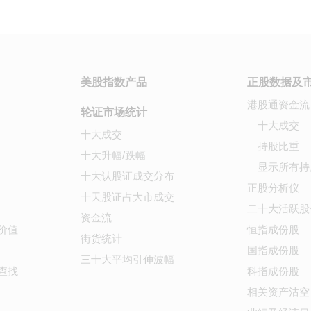
美股指数产品
正股数据及
港股通资金流
轮证市场统计
十大成交
十大成交
持股比重
十大升幅/跌幅
显示所有持
十大认股证成交分布
正股分析仪
十天股证占大市成交
二十大活跃股
资金流
价值
恒指成份股
街货统计
国指成份股
三十大平均引伸波幅
查找
科指成份股
相关资产沽空