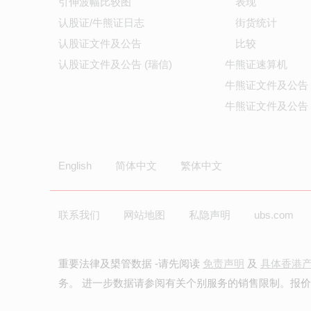
引伸波幅比较图
表现
认股证/牛熊证日志
街货统计
认股证文件及公告
比较
认股证文件及公告 (瑞信)
牛熊证速算机
牛熊证文件及公告
牛熊证文件及公告 
English
简体中文
繁体中文
联系我们
网站地图
私隐声明
ubs.com
重要法律及槼管数据 -请先阅读
免责声明
及
具体香港
务。 进一步数据请参阅有关个别服务的销售限制。报