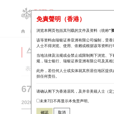
免責聲明（香港）
浏览本网页包括其刊载的文件及资料（统称
“
认股证
牛熊证
美股指数产品
轮证市场统计
该等资料由瑞银证券亚洲有限公司编制，受香
人士不得浏览、使用、依赖或根据该等资料行
牛熊证分析仪
当地法律及法规或会禁止或限制阁下浏览、下
规，瑞士银行、瑞银证券亚洲有限公司及其相
表现
街货统计
比较
此外，若任何人士或实体就其所居住地区提供
担任何责任。
67440 瑞银
牛证
请确认阁下为香港居民，及并非美籍人士（定义
HSI 恒生指
未来7日不再显示本免责声明。
2026-08-06
相关资产价格
25,530.28
街货量
確認
取消