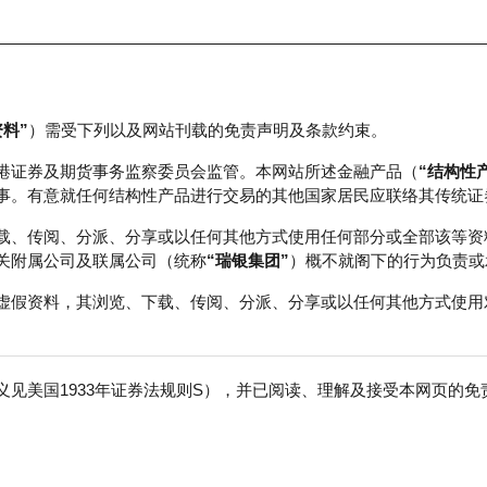
资料”
）需受下列以及网站刊载的免责声明及条款约束。
正股数据及市场统计
瑞银轮证教室
港证券及期货事务监察委员会监管。本网站所述金融产品（
“结构性
事。有意就任何结构性产品进行交易的其他国家居民应联络其传统证
载、传阅、分派、分享或以任何其他方式使用任何部分或全部该等资
关附属公司及联属公司（统称
“瑞银集团”
）概不就阁下的行为负责或
虚假资料，其浏览、下载、传阅、分派、分享或以任何其他方式使用
见美国1933年证券法规则S），并已阅读、理解及接受本网页的
数
免
0