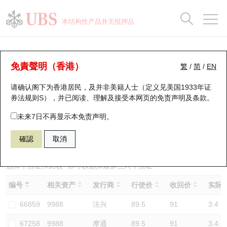
正股数据及市场统计
认股证分析仪
牛熊证分析仪
轮证市场统计
港股通资金流
瑞银轮证教室
认股证
牛熊证
本结构性产品并无抵押品
认股证搜寻
表现
图搜牛熊
表现
十大成交
港股通资金流
十大成交
瑞银轮证教室
牛熊证分析仪
瑞银认股证一览
街货统计
街货统计
十大升幅/跌幅
正股分析仪
持股比重
每月轮证大市专题
牛熊全景快搜
免責聲明（香港）
繁
/
简
/
EN
表现
街货统计
比较
请确认阁下为香港居民，及并非美籍人士（定义见美国1933年证
新发行瑞银认股证
比较
牛熊证搜寻
比较
十大认股证成交分布
二十大活跃股份
显示所有持股比重
轮证专栏
券法规则S），并已阅读、理解及接受本网页的
免责声明及条款
。
即将到期认股证
牛熊证街货分布图
十天股证占大市成交
恒指成份股
讲座及教育短片
69588 瑞银
牛证
未来7日不再显示本免责声明。
9988 阿里巴巴
確認
取消
认股证到期结算价查找
正股牛熊证列表
资金流
国指成份股
认股证投资者教育
认股证分析仪
新发行瑞银牛熊证
街货统计
科指成份股
牛熊证投资者教育
选择牛熊证作比较 *你可以选择最多
三
只牛熊证
编号
相关资产
发行商
行使价
收回价
实际杠
认股证速算机
已收回牛熊证剩余价值
三十大平均引伸波幅
相关资产沽空
认股证牛熊证常问问题
66859
9988
法兴
89.5
91
3.4
引伸波幅比较图
即将到期牛熊证
业绩及经济日历
67258
9988
摩通
89.5
91
3.4