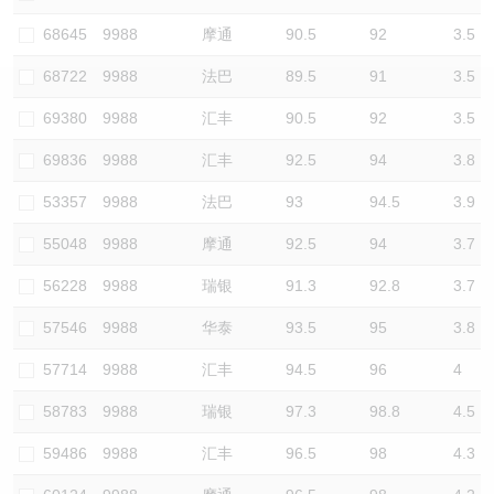
认股证/牛熊证日志
牛熊证到期结算价查找
中资ETFs溢价比较
68645
9988
摩通
90.5
92
3.5
68722
9988
法巴
89.5
91
3.5
认股证文件及公告
牛熊证分析仪
AH 股价对照
69380
9988
汇丰
90.5
92
3.5
认股证文件及公告 (瑞信)
牛熊证速算机
即市板块表现
69836
9988
汇丰
92.5
94
3.8
牛熊证文件及公告
ADR
53357
9988
法巴
93
94.5
3.9
55048
9988
摩通
92.5
94
3.7
牛熊证文件及公告 (瑞信)
收市竞价变化
56228
9988
瑞银
91.3
92.8
3.7
57546
9988
华泰
93.5
95
3.8
57714
9988
汇丰
94.5
96
4
58783
9988
瑞银
97.3
98.8
4.5
59486
9988
汇丰
96.5
98
4.3