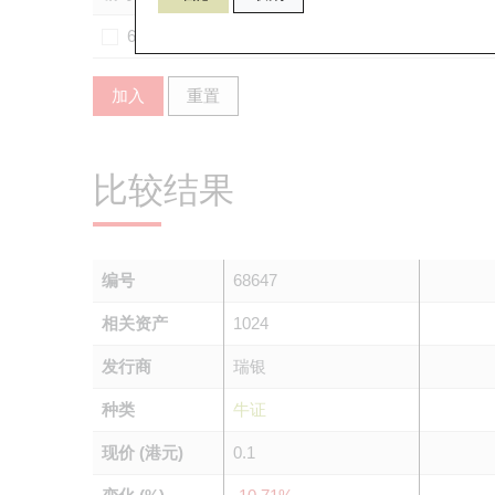
68108
1024
摩
加入
重置
比较结果
编号
68647
相关资产
1024
发行商
瑞银
种类
牛证
现价 (港元)
0.1