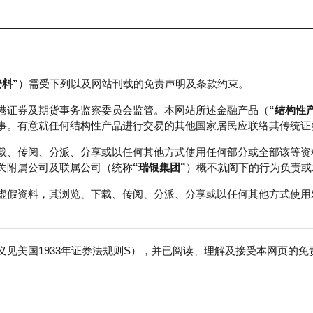
资料”
）需受下列以及网站刊载的免责声明及条款约束。
正股数据及市场统计
瑞银轮证教室
港证券及期货事务监察委员会监管。本网站所述金融产品（
“结构性
事。有意就任何结构性产品进行交易的其他国家居民应联络其传统证
载、传阅、分派、分享或以任何其他方式使用任何部分或全部该等资
关附属公司及联属公司（统称
“瑞银集团”
）概不就阁下的行为负责或
虚假资料，其浏览、下载、传阅、分派、分享或以任何其他方式使用
见美国1933年证券法规则S），并已阅读、理解及接受本网页的
免
行商
行使价
收回价