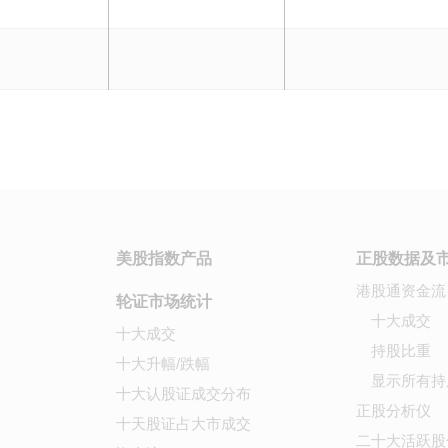
美股指数产品
正股数据及
港股通资金流
轮证市场统计
十大成交
十大成交
持股比重
十大升幅/跌幅
显示所有持
十大认股证成交分布
正股分析仪
十天股证占大市成交
二十大活跃股