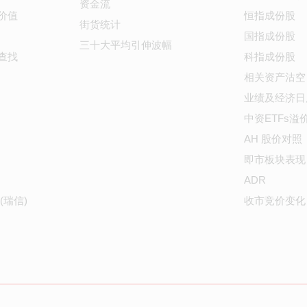
资金流
价值
恒指成份股
街货统计
国指成份股
三十大平均引伸波幅
查找
科指成份股
相关资产沽空
业绩及经济日
中资ETFs溢
AH 股价对照
即市板块表现
ADR
(瑞信)
收市竞价变化