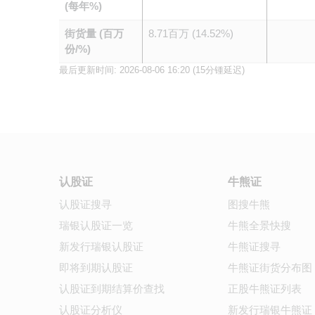
(每年%)
街货量 (百万
8.71百万 (14.52%)
份/%)
最后更新时间:
2026-08-06 16:20
(15分锺延迟)
认股证
牛熊证
认股证搜寻
图搜牛熊
瑞银认股证一览
牛熊全景快搜
新发行瑞银认股证
牛熊证搜寻
即将到期认股证
牛熊证街货分布图
认股证到期结算价查找
正股牛熊证列表
认股证分析仪
新发行瑞银牛熊证