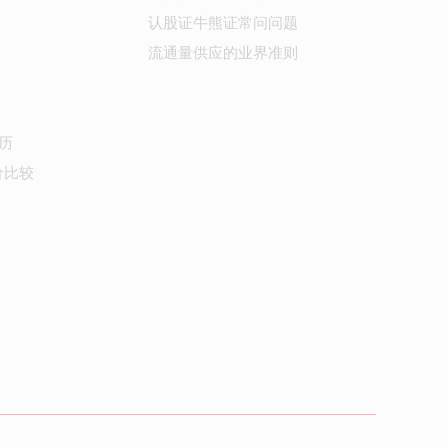
认股证牛熊证常问问题
流通量供应的业界准则
历
价比较