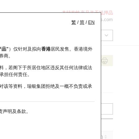
本结构性产品并无抵押品
+852 2971 6668
ol-hkwarrants@ubs.com
繁
/
简
/
EN
产品”
）仅针对及拟向
香港
居民发售。香港境外
券商。
料，若阁下于所居住地区违反其任何法律或法
承担任何责任。
对该等资料，瑞银集团拒绝及一概不负责或承
责声明及条款
。
实际杠杆 (倍)
到期日 (年-月-日)