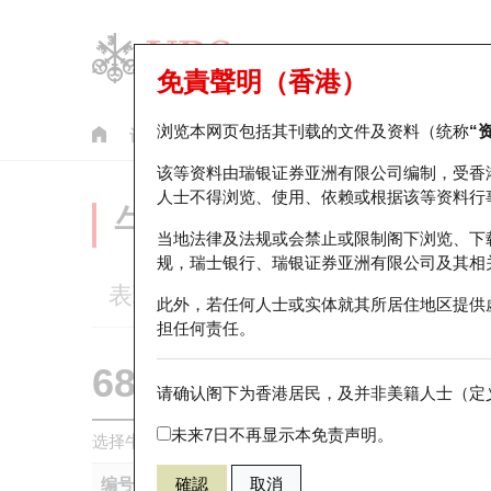
免責聲明（香港）
浏览本网页包括其刊载的文件及资料（统称
“
认股证
牛熊证
美股指数产品
轮证市场统计
该等资料由瑞银证券亚洲有限公司编制，受香
人士不得浏览、使用、依赖或根据该等资料行
牛熊证分析仪
当地法律及法规或会禁止或限制阁下浏览、下
规，瑞士银行、瑞银证券亚洲有限公司及其相
表现
街货统计
比较
此外，若任何人士或实体就其所居住地区提供
担任何责任。
68647 瑞银
牛证
请确认阁下为香港居民，及并非美籍人士（定义
1024 快手
未来7日不再显示本免责声明。
选择牛熊证作比较 *你可以选择最多
五
只牛熊证
编号
確認
取消
相关资产
发