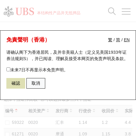
正股数据及市场统计
认股证分析仪
牛熊证分析仪
轮证市场统计
港股通资金流
瑞银轮证教室
认股证
牛熊证
本结构性产品并无抵押品
认股证搜寻
表现
图搜牛熊
表现
十大成交
港股通资金流
十大成交
瑞银轮证教室
牛熊证分析仪
瑞银认股证一览
街货统计
街货统计
十大升幅/跌幅
正股分析仪
持股比重
每月轮证大市专题
牛熊全景快搜
免責聲明（香港）
繁
/
简
/
EN
表现
街货统计
比较
请确认阁下为香港居民，及并非美籍人士（定义见美国1933年证
新发行瑞银认股证
比较
牛熊证搜寻
比较
十大认股证成交分布
二十大活跃股份
显示所有持股比重
轮证专栏
券法规则S），并已阅读、理解及接受本网页的
免责声明及条款
。
即将到期认股证
牛熊证街货分布图
十天股证占大市成交
恒指成份股
讲座及教育短片
64933 瑞银
牛证
未来7日不再显示本免责声明。
0020 商汤－Ｗ
確認
取消
认股证到期结算价查找
正股牛熊证列表
资金流
国指成份股
认股证投资者教育
认股证分析仪
新发行瑞银牛熊证
街货统计
科指成份股
牛熊证投资者教育
选择牛熊证作比较 *你可以选择最多
三
只牛熊证
编号
相关资产
发行商
行使价
收回价
实际杠
认股证速算机
已收回牛熊证剩余价值
三十大平均引伸波幅
相关资产沽空
认股证牛熊证常问问题
59322
0020
汇丰
1.14
1.2
4.4
引伸波幅比较图
即将到期牛熊证
业绩及经济日历
61271
0020
摩通
1.09
1.15
3.8