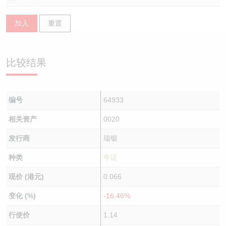
认股证/牛熊证日志
牛熊证到期结算价查找
中资ETFs溢价比较
加入
重置
认股证文件及公告
牛熊证分析仪
AH 股价对照
比较结果
认股证文件及公告 (瑞信)
牛熊证速算机
即市板块表现
牛熊证文件及公告
ADR
编号
64933
牛熊证文件及公告 (瑞信)
收市竞价变化
相关资产
0020
发行商
瑞银
种类
牛证
现价 (港元)
0.066
变化 (%)
-16.46%
行使价
1.14