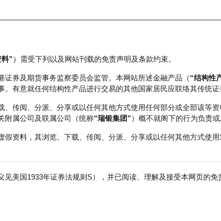
资料”
）需受下列以及网站刊载的免责声明及条款约束。
正股数据及市场统计
瑞银轮证教室
港证券及期货事务监察委员会监管。本网站所述金融产品（
“结构性
事。有意就任何结构性产品进行交易的其他国家居民应联络其传统证
载、传阅、分派、分享或以任何其他方式使用任何部分或全部该等资
关附属公司及联属公司（统称
“瑞银集团”
）概不就阁下的行为负责或
虚假资料，其浏览、下载、传阅、分派、分享或以任何其他方式使用
见美国1933年证券法规则S），并已阅读、理解及接受本网页的
数
免
行商
行使价
收回价