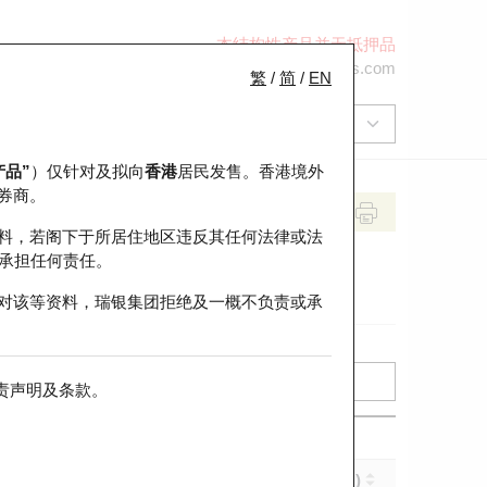
本结构性产品并无抵押品
+852 2971 6668
ol-hkwarrants@ubs.com
繁
/
简
/
EN
产品”
）仅针对及拟向
香港
居民发售。香港境外
券商。
料，若阁下于所居住地区违反其任何法律或法
承担任何责任。
对该等资料，瑞银集团拒绝及一概不负责或承
责声明及条款
。
实际杠杆 (倍)
到期日 (年-月-日)