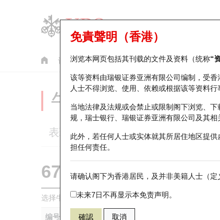
免責聲明（香港）
浏览本网页包括其刊载的文件及资料（统称
“
认股证
牛熊证
美股指数产品
轮证市场统计
该等资料由瑞银证券亚洲有限公司编制，受香
人士不得浏览、使用、依赖或根据该等资料行
牛熊证分析仪
当地法律及法规或会禁止或限制阁下浏览、下
规，瑞士银行、瑞银证券亚洲有限公司及其相
表现
街货统计
比较
此外，若任何人士或实体就其所居住地区提供
担任何责任。
67438 瑞银
牛证
请确认阁下为香港居民，及并非美籍人士（定义
HSI 恒生指
未来7日不再显示本免责声明。
选择牛熊证作比较 *你可以选择最多
五
只牛熊证
编号
確認
取消
相关资产
发